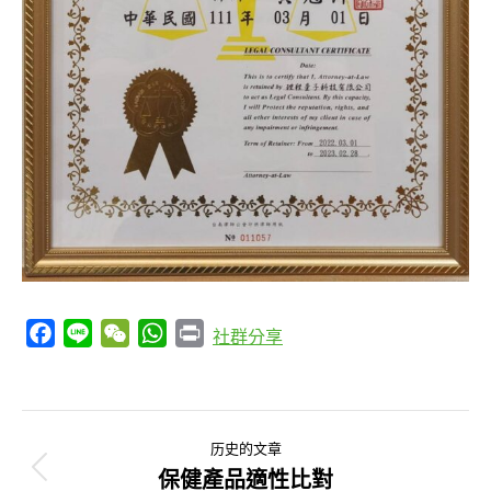
Facebook
Line
WeChat
WhatsApp
Print
社群分享
文
历史的文章
章
保健產品適性比對
历