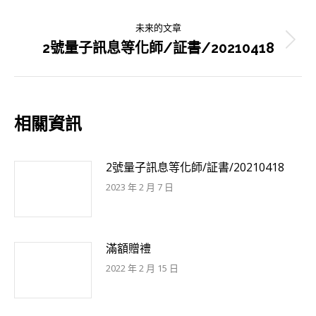
史
导
未来的文章
的
2號量子訊息等化師/証書/20210418
未
文
航
来
章：
的
文
相關資訊
章：
2號量子訊息等化師/証書/20210418
2023 年 2 月 7 日
滿額贈禮
2022 年 2 月 15 日