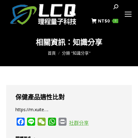
搜
索
NT$
0
0
相關資訊：
知識分享
您在這裡：
首頁
分類 "知識分享"
保健產品適性比對
https://m.xuite….
Facebook
Line
WeChat
WhatsApp
Print
社群分享