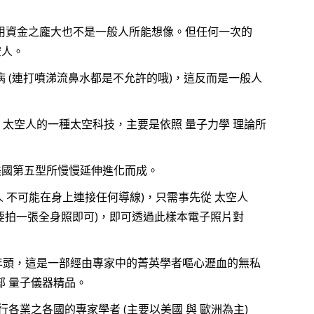
用資金之龐大也不是一般人所能想像。但任何一次的
空人。
 (連打噴涕流鼻水都是不允許的哦)，這反而是一般人
治療 太空人的一種太空科技，主要是依照 量子力學 理論所
由美國第五型所慢慢延伸進化而成。
人 不可能在身上連接任何導線)，只需事先從 太空人
到只要拍一張全身照即可)，即可透過此樣本電子照片對
 個年頭，這是一部經由專家中的菁英學者嘔心瀝血的無私
 量子儀器精品。
各業之各國的專家學者 (主要以美國 與 歐洲為主)