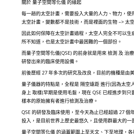
關於 量子空間等化儀 的緣起
每一趟的太空計畫，需要投入大量的人力、物力，使
太空計畫，變數都不是技術，而是裡面的生物 –> 太
因此如何保障在太空計畫過程，太空人完全不可以生病
所不知道，也是太空計畫中最困難的一個部份。
而量子空間等化儀(QSE) 的前身就是用來 檢測 及 
研發出來的臨床使用設備。
前後歷經 27 年多次的研究及改良，目前的機種是
量子儀器的特點是，全程是 隔空遠距 進行(因為太空
身上 取樣(早期是使用毛髮，現在 QSE 已經進步
樣本的原始擁有者進行檢測及治療。
QSE 的研發及臨床使用，至今天為止已經超過 27
投入，是目前世界上歷史最悠久，且使用群最大的一部
量子空間等化儀 的涵蓋範圍上至天文、下至地理，各行