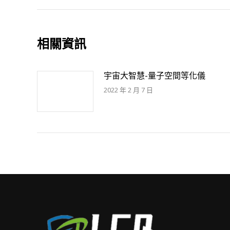
史
导
的
文
航
相關資訊
章：
宇宙大智慧-量子空間等化儀
2022 年 2 月 7 日