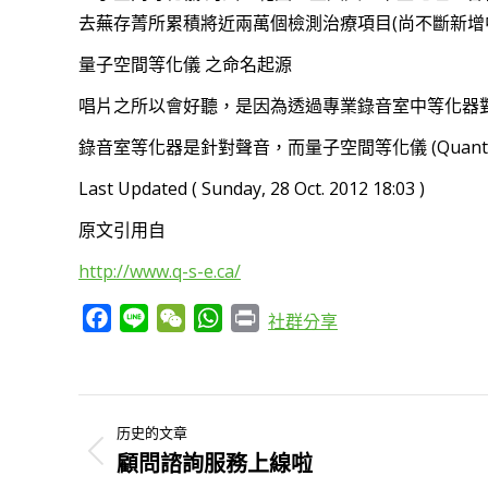
去蕪存菁所累積將近兩萬個檢測治療項目(尚不斷新增
量子空間等化儀 之命名起源
唱片之所以會好聽，是因為透過專業錄音室中等化器
錄音室等化器是針對聲音，而量子空間等化儀 (Quantum S
Last Updated ( Sunday, 28 Oct. 2012 18:03 )
原文引用自
http://www.q-s-e.ca/
Facebook
Line
WeChat
WhatsApp
Print
社群分享
文
历史的文章
章
顧問諮詢服務上線啦
历