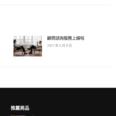
来
的
文
章：
顧問諮詢服務上線啦
2021 年 6 月 8 日
推薦商品