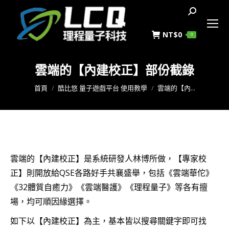
搜
索
NT$
0
0
雲端的【內建校正】部份截錄
您在這裡：
首頁
酷比悠 量子遊戲平台 使用教學
雲端的【內...
雲端的【內建校正】是系統研發人林博所做，【專家校
正】則開放給QSE各路好手共襄盛舉，包括《雲端華佗》
《32體質自癒力》《雲端醫護》《理程量子》等各有擅
場，均可順因緣選擇。
如下以【內建校正】為主，基本皆以搜尋關鍵字即可找