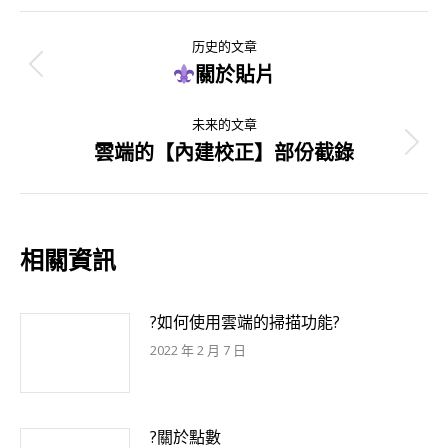
文
历史的文章
章
關於貼片
历
史
导
未来的文章
的
雲端的【內建校正】部份截錄
未
文
航
来
章：
的
文
相關資訊
章：
?如何使用雲端的掃描功能?
2022 年 2 月 7 日
?關於點數