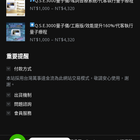
Q.S.E.3000量子儀/瑤詞音療系統/代客執行量子療程
價
NT$
1,000
–
NT$
4,320
格
範
Q.S.E.3000量子儀/工廠版/效能提升160%/代客執行
圍：
量子療程
NT$1,000
到
價
NT$
1,000
–
NT$
4,320
NT$4,320
格
範
重要提醒
圍：
NT$1,000
付款方式
到
NT$4,320
本站採用台灣萬事達金流為此網站交易模式，敬請安心使用，謝
謝。
出貨機制
問題諮詢
會員服務