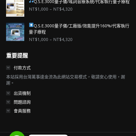
Q.S.E.3000量子儀/瑤詞音療系統/代客執行量子療程
價
NT$
1,000
–
NT$
4,320
格
範
Q.S.E.3000量子儀/工廠版/效能提升160%/代客執行
圍：
量子療程
NT$1,000
到
價
NT$
1,000
–
NT$
4,320
NT$4,320
格
範
重要提醒
圍：
NT$1,000
付款方式
到
NT$4,320
本站採用台灣萬事達金流為此網站交易模式，敬請安心使用，謝
謝。
出貨機制
問題諮詢
會員服務