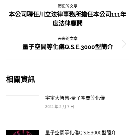
文
历史的文章
章
本公司聘任川立法律事務所擔任本公司111年
历
度法律顧問
史
导
的
未来的文章
航
文
量子空間等化儀Q.S.E.3000型簡介
未
章：
来
的
文
相關資訊
章：
宇宙大智慧-量子空間等化儀
2022 年 2 月 7 日
量子空間等化儀Q.S.E.3000型簡介