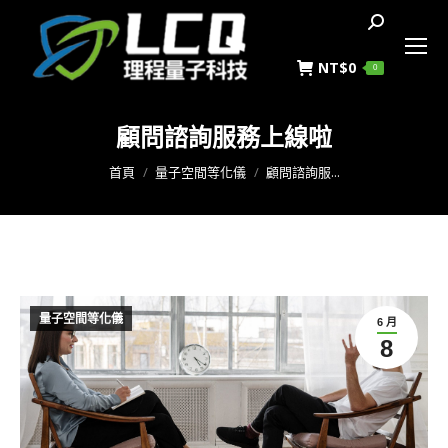
搜
索
NT$
0
0
顧問諮詢服務上線啦
您在這裡：
首頁
量子空間等化儀
顧問諮詢服...
量子空間等化儀
6 月
8