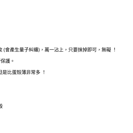
 (會產生量子糾纏)，萬一沾上，只要抹掉即可，無礙 ！
衝保護。
是比蛋殼薄非常多 ！
毀