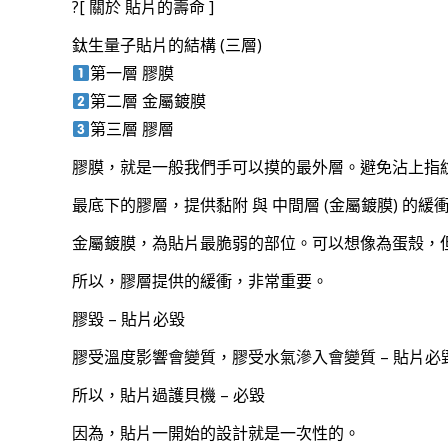
?[ 關於 貼片的壽命 ]
鈦生量子貼片的結構 (三層)
第一層 膠膜
第二層 金屬鍍膜
第三層 膠層
膠膜，就是一般我們手可以摸的最外層。避免沾上指紋
最底下的膠層，提供黏附 與 中間層 (金屬鍍膜) 的緩
金屬鍍膜，為貼片最脆弱的部位。可以想像為蛋殼，但
所以，膠層提供的緩衝，非常重要。
膠毀 – 貼片必毀
膠受溫度影響會變質，膠受水氣滲入會變質 – 貼片必
所以，貼片過護貝機 – 必毀
因為，貼片一開始的設計就是一次性的。