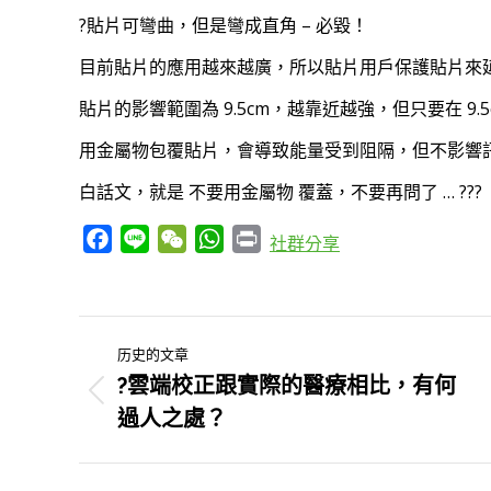
?️貼片可彎曲，但是彎成直角 – 必毀！
目前貼片的應用越來越廣，所以貼片用戶保護貼片來延
貼片的影響範圍為 9.5cm，越靠近越強，但只要在 9.
用金屬物包覆貼片，會導致能量受到阻隔，但不影響
白話文，就是 不要用金屬物 覆蓋，不要再問了 … ???
Facebook
Line
WeChat
WhatsApp
Print
社群分享
文
历史的文章
章
?雲端校正跟實際的醫療相比，有何
历
過人之處？
史
导
的