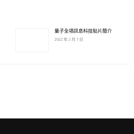
文
章：
量子全項訊息科技貼片簡介
2022 年 2 月 7 日