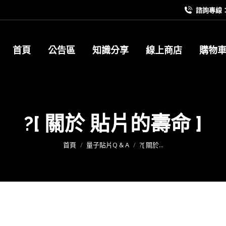
諮詢專線：09
首頁
公告區
知識分享
線上商店
購物
?[ 關於 貼片的壽命 ]
您在這裡：
首頁
量子貼片Q & A
?[ 關於...