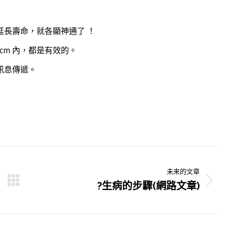
長壽命，就各顯神通了 ！
5cm 內，都是有效的。
訊息傳遞。
未来的文章
?生病的步驟(網路文章)
未
来
的