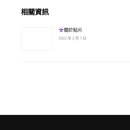
航
文
章：
相關資訊
關於貼片
2022 年 2 月 7 日