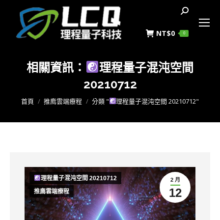
搜
索
NT$
0
0
相關資訊：
理程量子混沌空間
20210712
您在這裡：
首頁
推廌雲端療程
分類 "
理程量子混沌空間 20210712"
理程量子混沌空間 20210712
2 月
12
推廌雲端療程