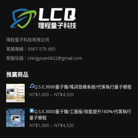
理程量子科技有限公司
客服專線：0987-575-685
客服信箱：
chingyuan0822@gmail.com
推薦商品
Q.S.E.3000量子儀/瑤詞音療系統/代客執行量子療程
價
NT$
1,000
–
NT$
4,320
格
範
Q.S.E.3000量子儀/工廠版/效能提升160%/代客執行
圍：
量子療程
NT$1,000
到
價
NT$
1,000
–
NT$
4,320
NT$4,320
格
範