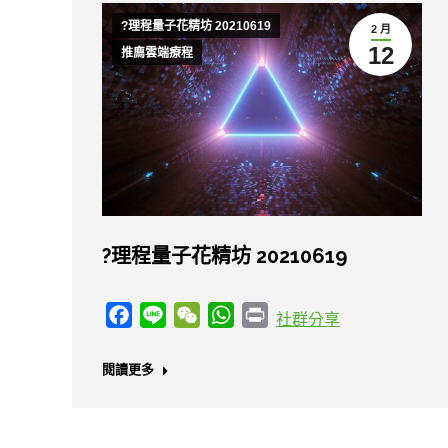
?理程量子花精坊 20210619
2 月
12
推廌雲端療程
?理程量子花精坊 20210619
Facebook
Line
WeChat
WhatsApp
Print
社群分享
閱讀更多