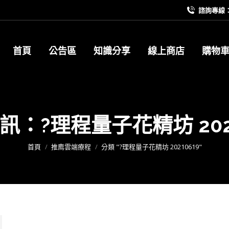
諮詢專線：09
首頁
公告區
知識分享
線上商店
購物
訊：
?理程量子花精坊 202
您在這裡：
首頁
推廌雲端療程
分類 "?理程量子花精坊 20210619"