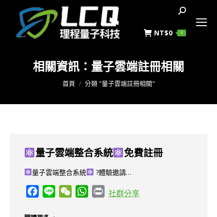
搜
索
NT$
0
0
相關資訊：
量子雲端註冊相關
您在這裡：
首頁
分類 "量子雲端註冊相關"
量子雲端整合系統
免費註冊
量子雲端整合系統
?體驗邀請…
Facebook
Line
WeChat
WhatsApp
Print
社群分享