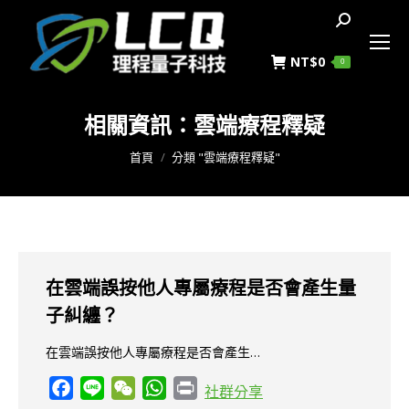
搜
索
NT$
0
0
相關資訊：
雲端療程釋疑
您在這裡：
首頁
分類 "雲端療程釋疑"
在雲端誤按他人專屬療程是否會產生量
子糾纏？
在雲端誤按他人專屬療程是否會產生…
Facebook
Line
WeChat
WhatsApp
Print
社群分享