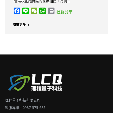
?雲端校正跟實際的醫療相比，有何…
Facebook
Line
WeChat
WhatsApp
Print
社群分享
閱讀更多
理程量子科技有限公司
客服專線：0987-575-685