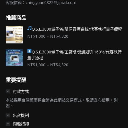
客服信箱：
chingyuan0822@gmail.com
推薦商品
Q.S.E.3000量子儀/瑤詞音療系統/代客執行量子療程
價
NT$
1,000
–
NT$
4,320
格
範
Q.S.E.3000量子儀/工廠版/效能提升160%/代客執行
圍：
量子療程
NT$1,000
到
價
NT$
1,000
–
NT$
4,320
NT$4,320
格
範
重要提醒
圍：
NT$1,000
付款方式
到
NT$4,320
本站採用台灣萬事達金流為此網站交易模式，敬請安心使用，謝
謝。
出貨機制
問題諮詢