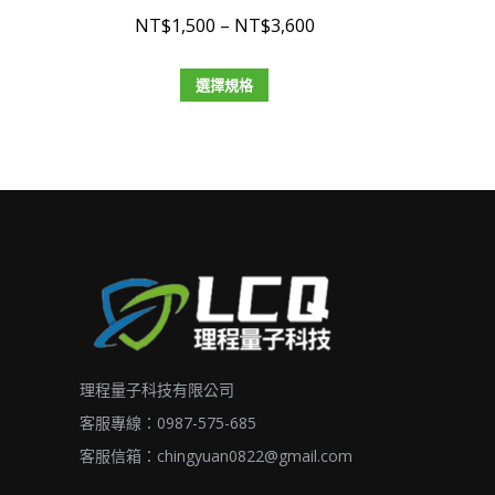
價
NT$
1,500
–
NT$
3,600
格
此
範
選擇規格
產
圍：
品
NT$1,500
有
到
多
NT$3,600
種
款
式。
可
在
理程量子科技有限公司
產
品
客服專線：0987-575-685
頁
客服信箱：
chingyuan0822@gmail.com
面