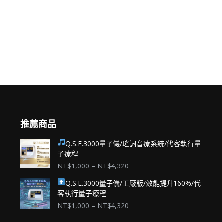
推薦商品
Q.S.E.3000量子儀/瑤詞音療系統/代客執行量
子療程
價
NT$
1,000
–
NT$
4,320
格
Q.S.E.3000量子儀/工廠版/效能提升160%/代
範
客執行量子療程
圍：
NT$1,000
價
NT$
1,000
–
NT$
4,320
到
格