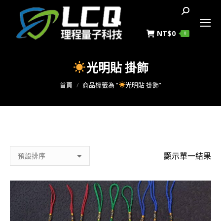
搜
索
NT$
0
0
光明貼 掛飾
您在這裡：
首頁
商品標籤為 “
光明貼 掛飾”
顯示單一結果