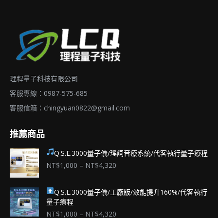
理程量子科技有限公司
客服專線：0987-575-685
客服信箱：
chingyuan0822@gmail.com
推薦商品
Q.S.E.3000量子儀/瑤詞音療系統/代客執行量子療程
價
NT$
1,000
–
NT$
4,320
格
範
Q.S.E.3000量子儀/工廠版/效能提升160%/代客執行
圍：
量子療程
NT$1,000
到
價
NT$
1,000
–
NT$
4,320