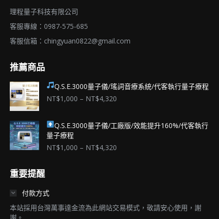
理程量子科技有限公司
客服專線：0987-575-685
客服信箱：
chingyuan0822@gmail.com
推薦商品
Q.S.E.3000量子儀/瑤詞音療系統/代客執行量子療程
價
NT$
1,000
–
NT$
4,320
格
範
Q.S.E.3000量子儀/工廠版/效能提升160%/代客執行
圍：
量子療程
NT$1,000
到
價
NT$
1,000
–
NT$
4,320
NT$4,320
格
範
重要提醒
圍：
NT$1,000
付款方式
到
NT$4,320
本站採用台灣萬事達金流為此網站交易模式，敬請安心使用，謝
謝。