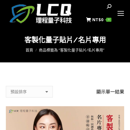
搜
索
NT$
0
0
客製化量子貼片/名片專用
您在這裡：
首頁
商品標籤為 “客製化量子貼片/名片專用”
顯示單一結果