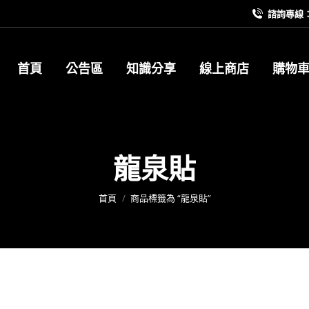
諮詢專線：09
首頁
公告區
知識分享
線上商店
購物
龍泉貼
您在這裡：
首頁
商品標籤為 “龍泉貼”