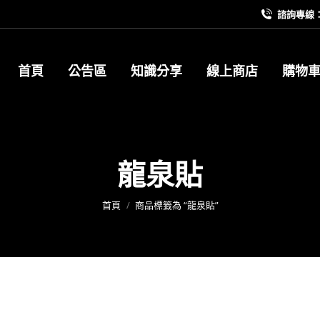
諮詢專線：09
首頁
公告區
知識分享
線上商店
購物
龍泉貼
您在這裡：
首頁
商品標籤為 “龍泉貼”