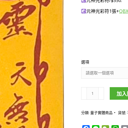
元神光彩符/$550.
元神光彩符1張+
QB
選項
加入
元
神
分類:
量子實體商品
貨號:
光
彩