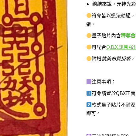
總結來說，元神光彩
符令皆以道法勅過，
張。
量子貼片內含
釋尊舍
可配合
Q.B.X.訊息
附贈
精美布質掛袋
，
注意事項：
符令請置於QBX正面
軟式量子貼片不耐溼
即可。