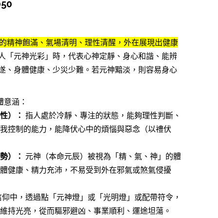
價
050
格
範
的精神飽滿、氣場清明、理性清醒，外在展現出健康
圍：
人「元神光彩」時，代表心神定靜、身心和諧、能辨
NT$550
遂、身體健康、少災少難。若元神黯淡，則容易身心
到
NT$2,050
體意涵：
性）：
指人處於冷靜、專注的狀態，能夠理性判斷、
我控制的能力，能降伏心中的煩惱與惡念（以禮伏
勢）：
元神（本命元辰）被視為「精、氣、神」的體
體健康、精力充沛，不易受到外在邪氣或煞氣侵擾
信仰中，透過點「元神燈」或「光明燈」或配帶符令，
維持光亮，從而驅邪避凶、事業順利、運途坦蕩。