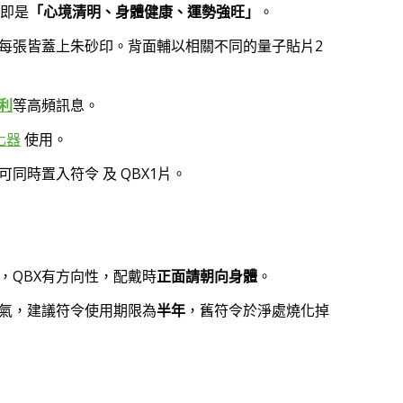
即是
「心境清明、身體健康、運勢強旺」
。
每張皆蓋上朱砂印。背面輔以相關不同的量子貼片2
利
等高頻訊息。
強化器
使用。
可同時置入符令 及 QBX1片。
，QBX有方向性，配戴時
正面請朝向身體
。
氣，建議符令使用期限為
半年
，舊符令於淨處燒化掉