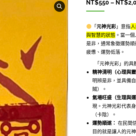
NT$
550
–
NT$
2,
「
元神光彩
」意指
人
與智慧的狀態
。當一個
是非，通常象徵運勢順
疲憊、運勢低落。
「元神光彩」的具
精神清明（心理與靈
明辨是非，並具備自
賊）。
氣場旺盛（生理與運
現。元神光彩代表身
（卡陰）。
運勢順遂：
在民間
目的就是讓人的元神