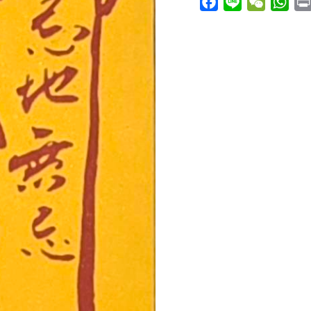
Facebook
Line
WeChat
Wha
符
數
量