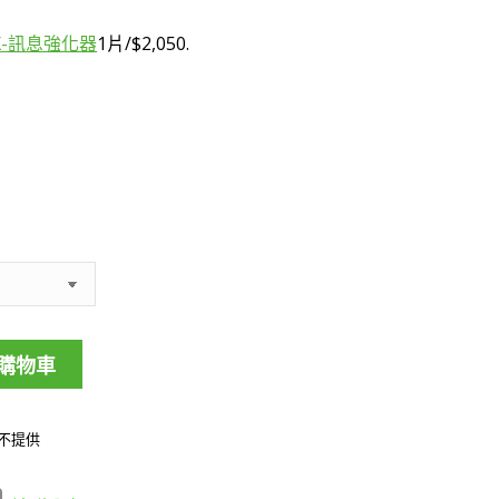
X-訊息強化器
1片/$2,050.
購物車
不提供