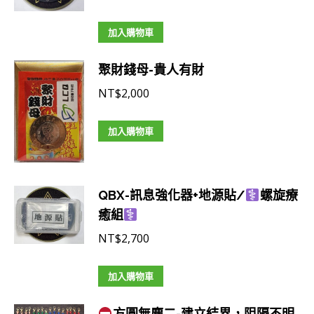
加入購物車
聚財錢母-貴人有財
NT$
2,000
加入購物車
QBX-訊息強化器+地源貼/
螺旋療
癒組
NT$
2,700
加入購物車
方圓無塵二-建立結界，阻隔不明