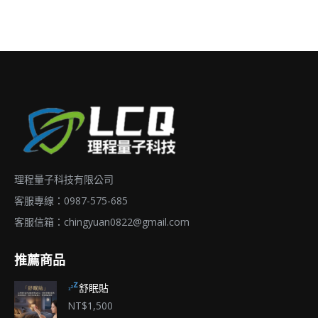
頁
產
圍：
面
品
NT$3,600
選
有
到
擇
多
NT$18,000
選
種
項
款
式。
可
在
理程量子科技有限公司
產
品
客服專線：0987-575-685
頁
客服信箱：
chingyuan0822@gmail.com
面
推薦商品
選
擇
舒眠貼
選
NT$
1,500