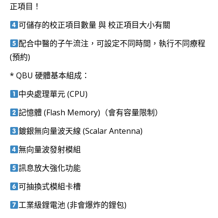
正項目！
可儲存的校正項目數量 與 校正項目大小有關
配合中醫的子午流注，可設定不同時間，執行不同療程
(預約)
* QBU 硬體基本組成：
中央處理單元 (CPU)
記憶體 (Flash Memory)（會有容量限制）
鍍銀無向量波天線 (Scalar Antenna)
無向量波發射模組
訊息放大強化功能
可抽換式模組卡槽
工業級鋰電池 (非會爆炸的鋰包)