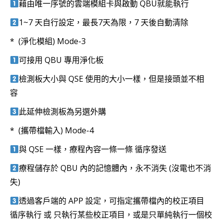
藉由唯一序號的雲端模組卡與啟動 QBU就能執行
1~7 天自行設定，最長7天為限，7 天後自動清除
* (淨化模組) Mode-3
可接用 QBU 專用淨化板
檢測板大小與 QSE 使用的大小一樣，但是接頭並不相
容
此延伸檢測板為另選外購
* (攜帶檔輸入) Mode-4
與 QSE 一樣，療程內容一條一條 循序發送
療程儲存於 QBU 內的記憶體內，永不消失 (沒電也不消
失)
透過客戶端的 APP 設定，可指定攜帶檔內的校正項目
循序執行 或 只執行某些校正項目，或是只單純執行一個校