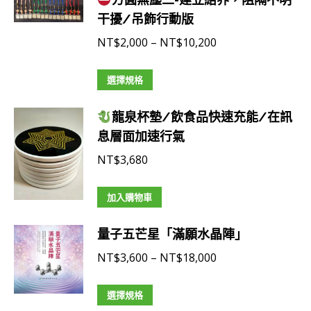
干擾/吊飾行動版
價
NT$
2,000
–
NT$
10,200
格
此
範
選擇規格
產
圍：
龍泉杯墊/飲食品快速充能/在訊
品
NT$2,000
息層面加速行氣
有
到
多
NT$10,200
NT$
3,680
種
款
加入購物車
式。
可
量子五芒星「滿願水晶陣」
在
價
NT$
3,600
–
NT$
18,000
產
格
品
此
範
選擇規格