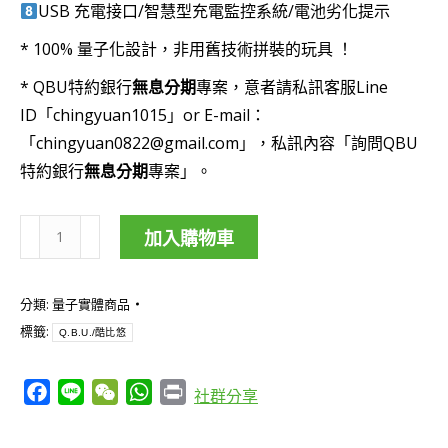
USB 充電接口/智慧型充電監控系統/電池劣化提示
* 100% 量子化設計，非用舊技術拼裝的玩具 ！
* QBU特約銀行
無息分期
專案，意者請私訊客服Line
ID「chingyuan1015」or E-mail：
「
chingyuan0822@gmail.com
」，私訊內容「詢問QBU
特約銀行
無息分期
專案」。
加入購物車
Q.B.U./
酷
分類:
量子實體商品
比
標籤:
Q.B.U./酷比悠
悠
個
Facebook
Line
WeChat
WhatsApp
Print
社群分享
人
助