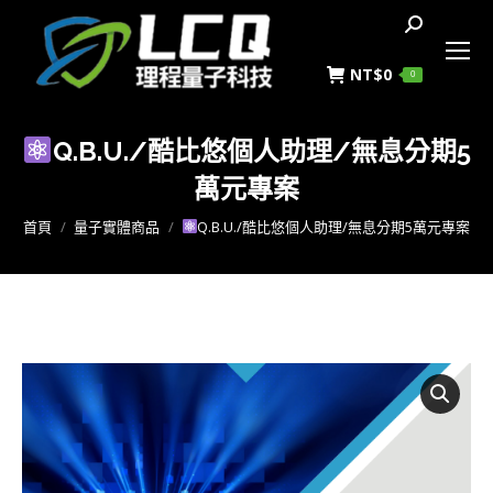
搜
索
NT$
0
0
Q.B.U./酷比悠個人助理/無息分期5
萬元專案
您在這裡：
首頁
量子實體商品
Q.B.U./酷比悠個人助理/無息分期5萬元專案