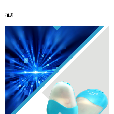
理/
無
描述
息
分
期
5
萬
元
專
案
數
量