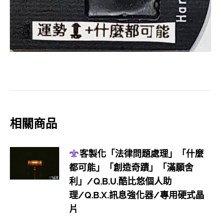
可
能」/Q.B.U.
酷
比
悠
個
人
助
理/Q.B.X.
相關商品
訊
息
客製化「法律問題處理」「什麼
強
都可能」「創造奇蹟」「滿願舍
化
利」/Q.B.U.酷比悠個人助
器/
理/Q.B.X.訊息強化器/專用硬式晶
專
片
用