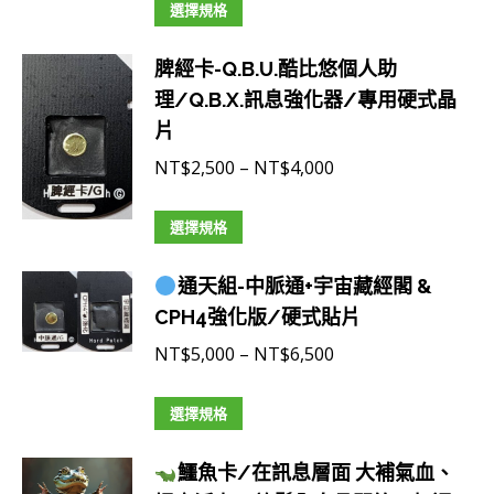
選
此
選擇規格
擇
產
選
脾經卡-Q.B.U.酷比悠個人助
品
項
理/Q.B.X.訊息強化器/專用硬式晶
有
片
多
種
價
NT$
2,500
–
NT$
4,000
款
格
式。
此
範
選擇規格
可
產
圍：
在
通天組-中脈通+宇宙藏經閣 &
品
NT$2,500
產
CPH4強化版/硬式貼片
有
到
品
多
NT$4,000
價
NT$
5,000
–
NT$
6,500
頁
種
格
面
款
此
範
選擇規格
選
式。
產
圍：
擇
可
鱷魚卡/在訊息層面 大補氣血、
品
NT$5,000