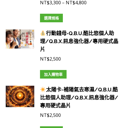
價
NT$
3,300
–
NT$
4,800
硬
格
式
此
範
選擇規格
晶
產
圍：
片
行動錢母-Q.B.U.酷比悠個人助
品
NT$3,300
數
理/Q.B.X.訊息強化器/專用硬式晶
有
到
量
片
多
NT$4,800
種
NT$
2,500
款
式。
加入購物車
可
在
太陽卡-補陽氣去寒濕/Q.B.U.酷
產
比悠個人助理/Q.B.X.訊息強化器/
品
專用硬式晶片
頁
NT$
2,500
面