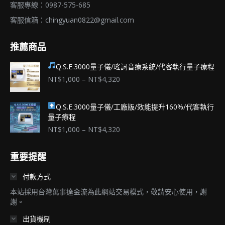
品
客服專線：0987-575-685
頁
客服信箱：
chingyuan0822@gmail.com
面
推薦商品
選
擇
Q.S.E.3000量子儀/瑤詞音療系統/代客執行量子療程
選
價
NT$
1,000
–
NT$
4,320
項
格
範
Q.S.E.3000量子儀/工廠版/效能提升160%/代客執行
圍：
量子療程
NT$1,000
到
價
NT$
1,000
–
NT$
4,320
NT$4,320
格
範
重要提醒
圍：
NT$1,000
付款方式
到
NT$4,320
本站採用台灣萬事達金流為此網站交易模式，敬請安心使用，謝
謝。
出貨機制