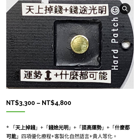
價
NT$
3,300
–
NT$
4,800
格
範
* 「
天上掉錢
」+「
錢途光明
」+「
提高運勢
」+「
什麼都
圍：
可能
」四項優化療程+客製化自然語言+貴人等化。
NT$3,300