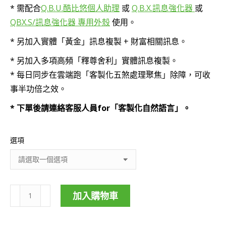
* 需配合
Q.B.U.酷比悠個人助理
或
Q.B.X.訊息強化器
或
到
QBX.S/訊息強化器 專用外殼
使用。
NT$4,800
* 另加入實體「黃金」訊息複製 + 財富相關訊息。
* 另加入多項高頻「釋尊舍利」實體訊息複製。
* 每日同步在雲端跑「客製化五煞處理聚焦」除障，可收
事半功倍之效。
* 下單後請連絡客服人員for「客製化自然語言」。
選項
加入購物車
客
製