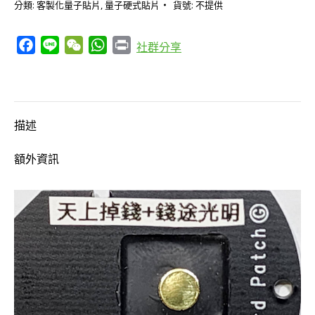
分類:
客製化量子貼片
,
量子硬式貼片
貨號:
不提供
化
「天
Facebook
Line
WeChat
WhatsApp
Print
社群分享
上
掉
錢」
「錢
描述
途
光
額外資訊
明」
「提
高
運
勢」
「什
麼
都