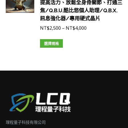
選
在
提高活力、放鬆全身骨關節、打通三
有
到
項
產
焦/Q.B.U.酷比悠個人助理/Q.B.X.
多
NT$6,500
品
訊息強化器/專用硬式晶片
種
頁
款
價
NT$
2,500
–
NT$
4,000
面
式。
格
選
可
此
範
選擇規格
擇
在
產
圍：
選
產
品
NT$2,500
項
品
有
到
頁
多
NT$4,000
面
種
選
款
擇
式。
選
可
項
在
理程量子科技有限公司
產