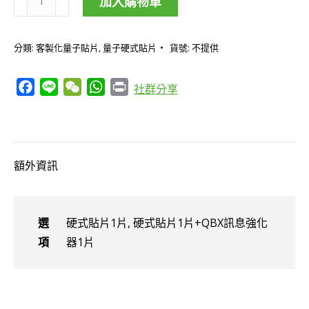
加入購物車
客
製
分類:
客製化量子貼片
,
量子硬式貼片
貨號:
不提供
化
「法
Facebook
Line
WeChat
WhatsApp
Print
社群分享
律
問
題
處
額外資訊
理」
「什
麼
選
硬式貼片1片, 硬式貼片1片+QBX訊息強化
都
項
器1片
可
能」
「創
造