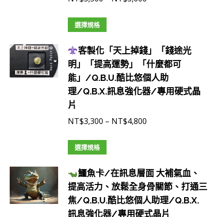
化
格
器/
此
範
選擇規格
專
產
圍：
用
客製化「天上掉錢」「錢途光
品
NT$3,500
硬
明」「提高運勢」「什麼都可
有
到
式
能」/Q.B.U.酷比悠個人助
多
NT$5,000
晶
理/Q.B.X.訊息強化器/專用硬式晶
種
片
片
款
數
式。
價
NT$
3,300
–
NT$
4,800
量
可
格
在
此
範
選擇規格
產
產
圍：
品
鱷魚卡/在訊息層面 大補氣血、
品
NT$3,300
頁
提高活力、放鬆全身骨關節、打通三
有
到
面
焦/Q.B.U.酷比悠個人助理/Q.B.X.
多
NT$4,800
選
訊息強化器/專用硬式晶片
種