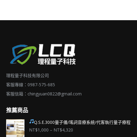
選
擇
選
項
理程量子科技有限公司
客服專線：0987-575-685
客服信箱：
chingyuan0822@gmail.com
推薦商品
Q.S.E.3000量子儀/瑤詞音療系統/代客執行量子療程
價
NT$
1,000
–
NT$
4,320
格