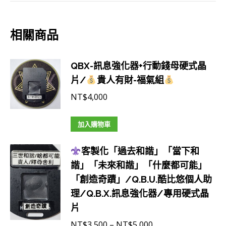
奇
蹟」
相關商品
「滿
願
QBX-訊息強化器+行動錢母硬式晶
舍
片/
貴人有財-福氣組
利」/Q.B.U.
酷
NT$
4,000
比
悠
加入購物車
個
客製化「過去和諧」「當下和
人
諧」「未來和諧」「什麼都可能」
助
「創造奇蹟」/Q.B.U.酷比悠個人助
理/Q.B.X.
理/Q.B.X.訊息強化器/專用硬式晶
訊
片
息
強
價
NT$
3,500
–
NT$
5,000