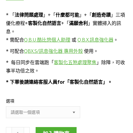
範
* 「
法律問題處理
」+「
什麼都可能
」+「
創造奇蹟
」三項
圍：
優化療程+
客製化自然語言
+「
滿願舍利
」實體掃入的訊
NT$3,300
息。
到
* 需配合
Q.B.U.酷比悠個人助理
或
Q.B.X.訊息強化器
。
NT$4,800
* 可配合
QBX.S/訊息強化器 專用外殼
使用。
* 每日同步在雲端跑「
客製化五煞處理聚焦
」除障，可收
事半功倍之效。
* 下單後請連絡客服人員for「客製化自然語言」。
選項