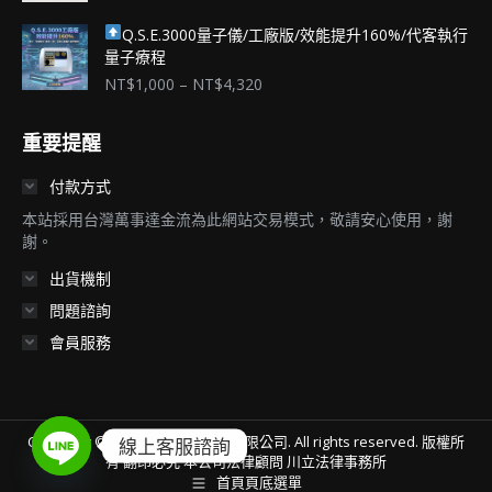
範
Q.S.E.3000量子儀/工廠版/效能提升160%/代客執行
圍：
量子療程
NT$1,000
到
價
NT$
1,000
–
NT$
4,320
NT$4,320
格
範
重要提醒
圍：
NT$1,000
付款方式
到
NT$4,320
本站採用台灣萬事達金流為此網站交易模式，敬請安心使用，謝
謝。
出貨機制
問題諮詢
會員服務
Copyright © 2021
理程量子科技有限公司. All rights reserved. 版權所
線上客服諮詢
有 翻印必究 本公司法律顧問 川立法律事務所
首頁頁底選單