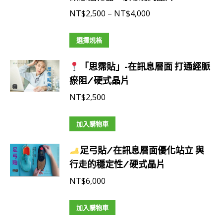
擇
款
價
NT$
2,500
–
NT$
4,000
選
式。
格
項
可
此
範
選擇規格
在
產
圍：
產
「思霈貼」-在訊息層面 打通經脈
品
NT$2,500
品
瘀阻/硬式晶片
有
到
頁
多
NT$4,000
NT$
2,500
面
種
選
款
加入購物車
擇
式。
選
可
足弓貼/在訊息層面優化站立 與
項
在
行走的穩定性/硬式晶片
產
NT$
6,000
品
頁
加入購物車
面