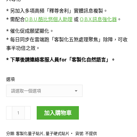
* 另加入多項高頻「釋尊舍利」實體訊息複製。
* 需配合
Q.B.U.酷比悠個人助理
或
Q.B.X.訊息強化器
。
* 催化促成願望顯化。
* 每日同步在雲端跑「客製化五煞處理聚焦」除障，可收
事半功倍之效。
* 下單後請連絡客服人員for「客製化自然語言」。
選項
加入購物車
客
製
分類:
客製化量子貼片
,
量子硬式貼片
貨號:
不提供
化