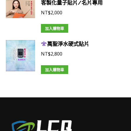
在
客製化量子貼片/名片專用
品
NT$2,500
產
有
到
NT$
2,000
品
多
NT$4,000
頁
種
加入購物車
面
款
選
式。
萬聖淨水硬式貼片
擇
可
NT$
2,800
選
在
項
產
加入購物車
品
頁
面
選
擇
選
項