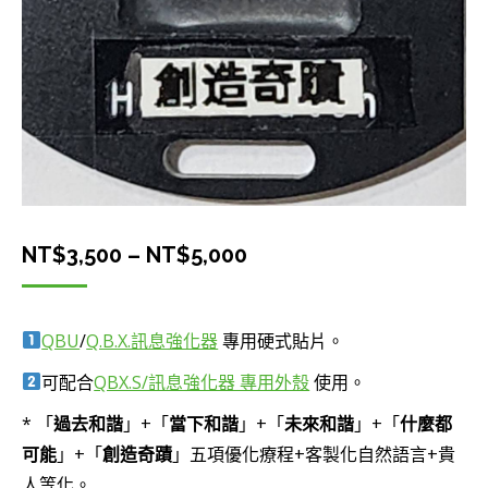
價
NT$
3,500
–
NT$
5,000
格
範
QBU
/
Q.B.X.訊息強化器
專用硬式貼片。
圍：
可配合
QBX.S/訊息強化器 專用外殼
使用。
NT$3,500
到
* 「
過去和諧
」+「
當下和諧
」+「
未來和諧
」+「
什麼都
NT$5,000
可能
」+「
創造奇蹟
」五項優化療程+客製化自然語言+貴
人等化。