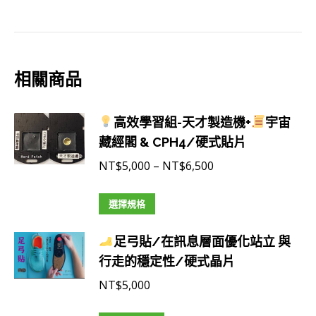
器/
專
用
硬
相關商品
式
晶
高效學習組-天才製造機+
宇宙
片
藏經閣 & CPH4/硬式貼片
數
價
NT$
5,000
–
NT$
6,500
量
格
此
範
選擇規格
產
圍：
足弓貼/在訊息層面優化站立 與
品
NT$5,000
行走的穩定性/硬式晶片
有
到
多
NT$6,500
NT$
5,000
種