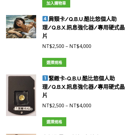
款
加入購物車
式。
可
肩頸卡/Q.B.U.酷比悠個人助
在
理/Q.B.X.訊息強化器/專用硬式晶
產
片
品
價
NT$
2,500
–
NT$
4,000
頁
格
面
此
範
選擇規格
選
產
圍：
擇
緊緻卡-Q.B.U.酷比悠個人助
品
NT$2,500
選
理/Q.B.X.訊息強化器/專用硬式晶
有
到
項
片
多
NT$4,000
種
價
NT$
2,500
–
NT$
4,000
款
格
式。
此
範
選擇規格
可
產
圍：