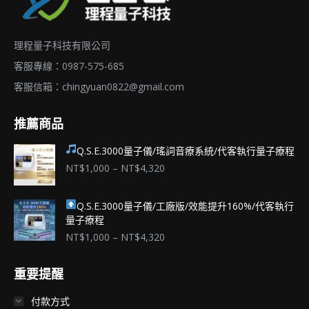
理程量子科技有限公司
客服專線：0987-575-685
客服信箱：
chingyuan0822@gmail.com
推薦商品
Q.S.E.3000量子儀/瑤詞音療系統/代客執行量子療程
價
NT$
1,000
–
NT$
4,320
格
範
Q.S.E.3000量子儀/工廠版/效能提升160%/代客執行
圍：
量子療程
NT$1,000
到
價
NT$
1,000
–
NT$
4,320
NT$4,320
格
範
重要提醒
圍：
NT$1,000
付款方式
到