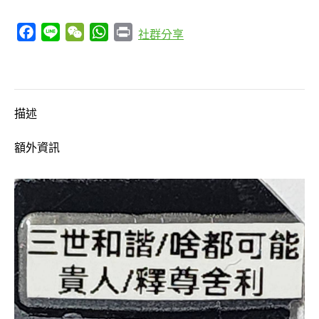
「過
Facebook
Line
WeChat
WhatsApp
Print
社群分享
去
和
諧」
「當
描述
下
和
額外資訊
諧」
「未
來
和
諧」
「什
麼
都
可