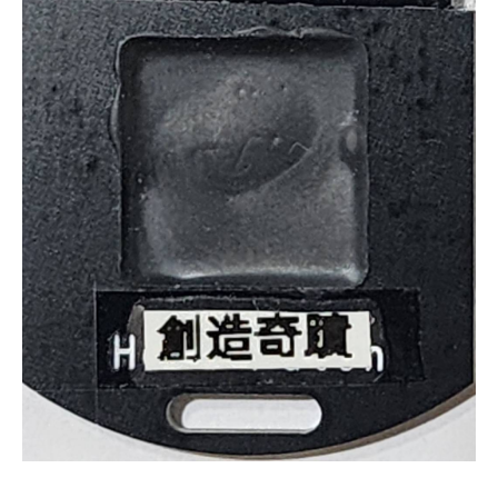
能」
「創
造
奇
蹟」/Q.B.U.
酷
比
悠
個
人
助
理/Q.B.X.
訊
息
強
化