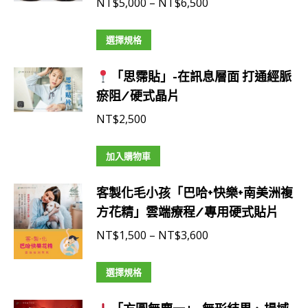
價
NT$
5,000
–
NT$
6,500
格
此
範
選擇規格
產
圍：
「思霈貼」-在訊息層面 打通經脈
品
NT$5,000
瘀阻/硬式晶片
有
到
多
NT$6,500
NT$
2,500
種
款
加入購物車
式。
可
客製化毛小孩「巴哈+快樂+南美洲複
在
方花精」雲端療程/專用硬式貼片
產
價
NT$
1,500
–
NT$
3,600
品
格
頁
此
範
選擇規格
面
產
圍：