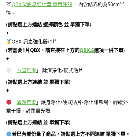
QBX.S/訊息強化器 專用外殼
，內含結界約為50cm半
徑。
(
請點選上方連結 選擇顏色 並 單獨下單
)
+
QBX-訊息強化器/1片
(
若需要1片QBX，請直接在上方的
QBX.S
選項一併下單
)
+
「
方圓無瘴
」 除瘴淨化/硬式貼片
(
請點選上方連結 並 單獨下單
)
+
「
清淨無染
」護身淨化/硬式貼片-淨化訊息場、紓緩外
靈干擾、封閉靈光場
(
請點選上方連結 並 單獨下單
)
若巳有部份量子商品，請點選上方不同連結 單獨下單
。