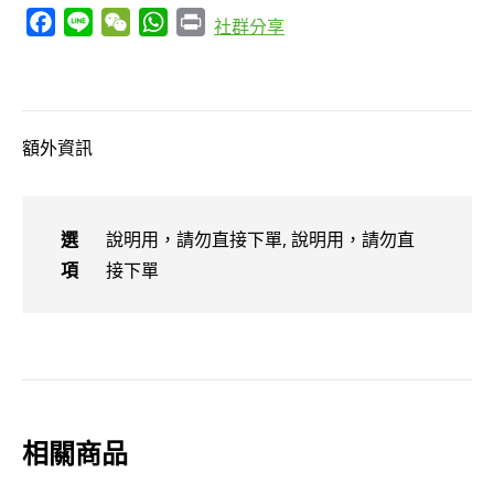
Facebook
Line
WeChat
WhatsApp
Print
社群分享
淨
化
組-
QBX.S+QBX+方
額外資訊
圓
無
瘴
選
說明用，請勿直接下單, 說明用，請勿直
硬
項
接下單
卡
+清
淨
無
染
硬
相關商品
卡
(說