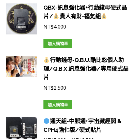
QBX-訊息強化器+行動錢母硬式晶
明
片/
貴人有財-福氣組
用，
請
NT$
4,000
勿
直
加入購物車
接
行動錢母-Q.B.U.酷比悠個人助
下
理/Q.B.X.訊息強化器/專用硬式晶
單)
片
數
量
NT$
2,500
加入購物車
通天組-中脈通+宇宙藏經閣 &
CPH4強化版/硬式貼片