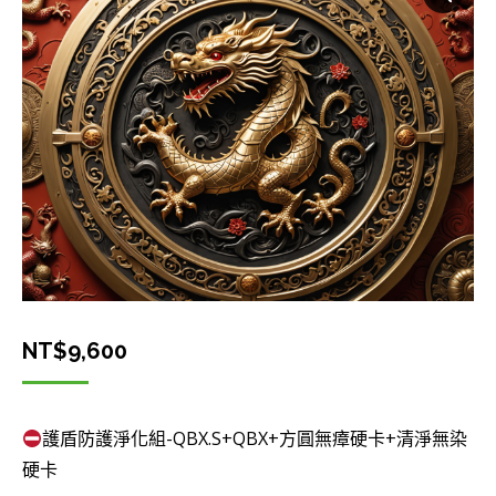
NT$
9,600
護盾防護淨化組-QBX.S+QBX+方圓無瘴硬卡+清淨無染
硬卡