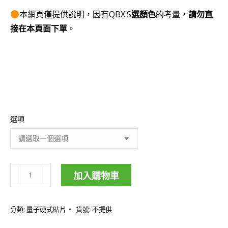
本網頁僅提供說明，因有QBX.S
選顏色
的考量，
請勿直
接在本頁面下單
。
選項
加入購物車
護
盾
分類:
量子硬式貼片
貨號:
不提供
防
護