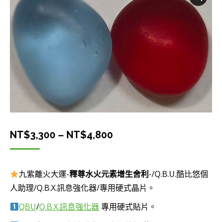
價
NT$
3,300
–
NT$
4,800
格
範
九紫離火大運-
釋尊水火元素增生舍利
-/Q.B.U.酷比悠個
圍：
人助理/Q.B.X.訊息強化器/專用硬式晶片。
NT$3,300
QBU
/
Q.B.X.訊息強化器
專用硬式貼片。
到