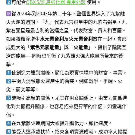
NT$4,800
可配合
QBX.S/訊息強化器 專用外殼
使用。
從2024年到2043年這二十年，整個世界進入了九紫離
火大運的週期。「九」代表九宮飛星中的九紫右弼星，九
紫右弼星是最吉利的當運之星，代表財富、貴人和喜慶。
如果將釋尊增生
水元素舍利
及
火元素舍利
放在一起，會形
成強大的「
紫色元素能量
」與「
火能量
」，提供了陰陽互
濟的能量──同時也平衡了九紫離火強大能量所帶來的衝
擊。
使創造力達到巔峰，顯化為現實情境中的財富、事業。
平衡與消融離火運產生的衝突，例如戰爭、爭端、火
災、衝突等等。
能吸引高頻的關係，尤其在男女關係上，由業力關係進
化到共振揚升關係，也容易招來更昇華的伴侶，如靈魂伴
侶。
在九紫離火運期間大幅提升顯化力、顯化速度。
能受大運承載扶持，招來各項資源成就，成功率大幅提