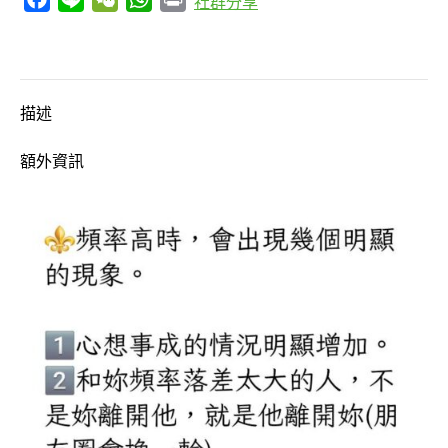
社群分享
大
運-
釋
尊
描述
水
火
額外資訊
元
素
增
生
舍
利-/Q.B.U.
酷
比
悠
個