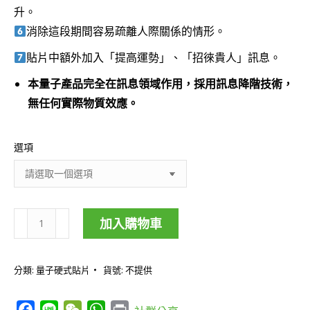
升。
消除這段期間容易疏離人際關係的情形。
貼片中額外加入「提高運勢」、「招徠貴人」訊息。
本量子產品完全在訊息領域作用，採用訊息降階技術，
無任何實際物質效應。
選項
加入購物車
九
紫
分類:
量子硬式貼片
貨號:
不提供
離
火
Facebook
Line
WeChat
WhatsApp
Print