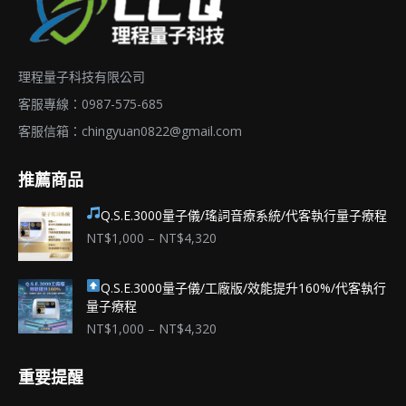
面
式。
選
可
擇
在
理程量子科技有限公司
選
產
項
品
客服專線：0987-575-685
頁
客服信箱：
chingyuan0822@gmail.com
面
推薦商品
選
擇
Q.S.E.3000量子儀/瑤詞音療系統/代客執行量子療程
選
價
NT$
1,000
–
NT$
4,320
項
格
範
Q.S.E.3000量子儀/工廠版/效能提升160%/代客執行
圍：
量子療程
NT$1,000
到
價
NT$
1,000
–
NT$
4,320
NT$4,320
格
範
重要提醒
圍：
NT$1,000