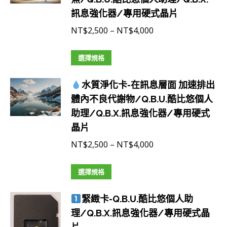
NT$6,500
品
訊息強化器/專用硬式晶片
種
頁
款
價
NT$
2,500
–
NT$
4,000
面
式。
格
選
可
此
範
選擇規格
擇
在
產
圍：
選
產
水質淨化卡-在訊息層面 加速排出
品
NT$2,500
項
品
體內不良代謝物/Q.B.U.酷比悠個人
有
到
頁
助理/Q.B.X.訊息強化器/專用硬式
多
NT$4,000
面
晶片
種
選
款
價
NT$
2,500
–
NT$
4,000
擇
式。
格
選
可
此
範
選擇規格
項
在
產
圍：
產
緊緻卡-Q.B.U.酷比悠個人助
品
NT$2,500
品
理/Q.B.X.訊息強化器/專用硬式晶
有
到