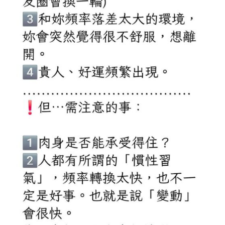
人
助
理/Q.B.X.
訊
息
強
化
器/
專
用
硬
式
晶
片
數
量