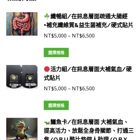
纖暢組/在訊息層面疏通大腸經
+補充纖維質&益生菌補充/硬式貼片
價
NT$
5,000
–
NT$
6,500
格
此
範
選擇規格
產
圍：
活力組/在訊息層面大補氣血/硬
品
NT$5,000
式貼片
有
到
多
NT$6,500
價
NT$
5,000
–
NT$
6,500
種
格
款
此
範
選擇規格
式。
產
圍：
可
鱷魚卡/在訊息層面 大補氣血、
品
NT$5,000
在
提高活力、放鬆全身骨關節、打通三
有
到
產
焦/Q.B.U.酷比悠個人助理/Q.B.X.
多