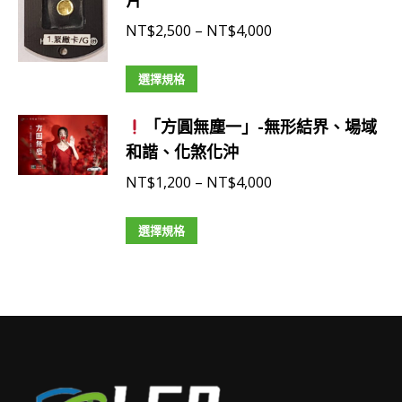
頁
片
多
NT$4,000
面
種
價
NT$
2,500
–
NT$
4,000
選
款
格
擇
式。
此
範
選擇規格
選
可
產
圍：
項
在
「方圓無塵一」-無形結界、場域
品
NT$2,500
產
和諧、化煞化沖
有
到
品
多
NT$4,000
價
NT$
1,200
–
NT$
4,000
頁
種
格
面
款
此
範
選擇規格
選
式。
產
圍：
擇
可
品
NT$1,200
選
在
有
到
項
產
多
NT$4,000
品
種
頁
款