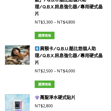
理/Q.B.X.訊息強化器/專用硬式晶
片
價
NT$
3,300
–
NT$
4,800
格
此
範
選擇規格
產
圍：
肩頸卡/Q.B.U.酷比悠個人助
品
NT$3,300
理/Q.B.X.訊息強化器/專用硬式晶
有
到
片
多
NT$4,800
種
價
NT$
2,500
–
NT$
4,000
款
格
式。
此
範
選擇規格
可
產
圍：
在
萬聖淨水硬式貼片
品
NT$2,500
產
有
到
NT$
2,800