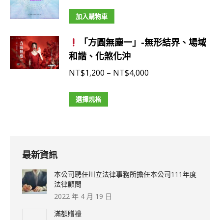
品
多
NT$4,000
頁
種
加入購物車
面
款
選
式。
「方圓無塵一」-無形結界、場域
擇
可
和諧、化煞化沖
選
在
價
NT$
1,200
–
NT$
4,000
項
產
格
品
此
範
選擇規格
頁
產
圍：
面
品
NT$1,200
選
有
到
擇
多
NT$4,000
最新資訊
選
種
本公司聘任川立法律事務所擔任本公司111年度
項
款
法律顧問
式。
2022 年 4 月 19 日
可
滿額贈禮