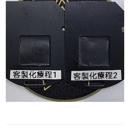
息
強
化
器/
專
用
硬
式
晶
片
數
量