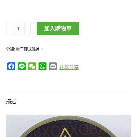
加入購物車
客
製
分類:
量子硬式貼片
化
療
Facebook
Line
WeChat
WhatsApp
Print
社群分享
程/Q.B.U.
酷
比
悠
描述
個
人
助
理/Q.B.X.
訊