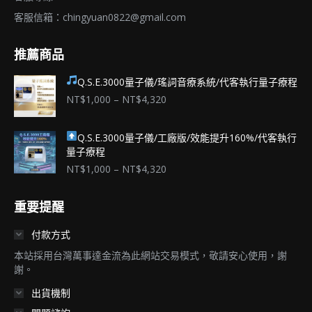
客服信箱：
chingyuan0822@gmail.com
推薦商品
Q.S.E.3000量子儀/瑤詞音療系統/代客執行量子療程
價
NT$
1,000
–
NT$
4,320
格
範
Q.S.E.3000量子儀/工廠版/效能提升160%/代客執行
圍：
量子療程
NT$1,000
到
價
NT$
1,000
–
NT$
4,320
NT$4,320
格
範
重要提醒
圍：
NT$1,000
付款方式
到
NT$4,320
本站採用台灣萬事達金流為此網站交易模式，敬請安心使用，謝
謝。
出貨機制