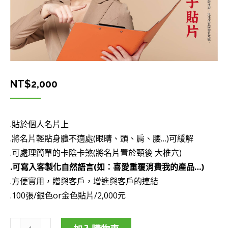
NT$
2,000
.貼於個人名片上
.將名片輕貼身體不適處(眼睛、頭、肩、腰…)可緩解
.可處理簡單的卡陰卡煞(將名片置於頸後 大椎穴)
.可寫入客製化自然語言(如：喜愛重覆消費我的產品…)
.方便實用，贈與客戶，增進與客戶的連結
.100張/銀色or金色貼片/2,000元
客