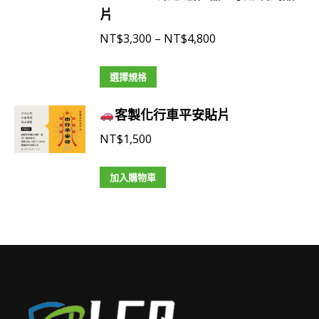
品
片
頁
價
NT$
3,300
–
NT$
4,800
面
格
選
此
範
選擇規格
擇
產
圍：
選
客製化行車平安貼片
品
NT$3,300
項
有
到
NT$
1,500
多
NT$4,800
種
加入購物車
款
式。
可
在
產
品
頁