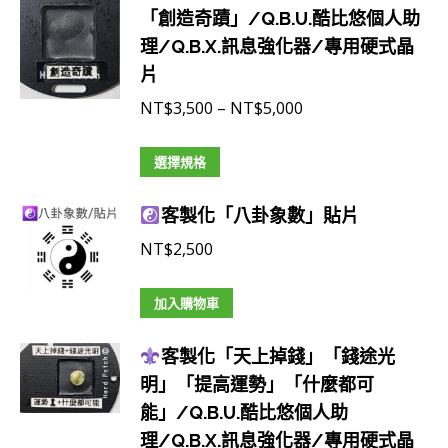
「創造奇蹟」/Q.B.U.酷比悠個人助
多
NT$4,800
理/Q.B.X.訊息強化器/專用硬式晶
種
片
款
式。
價
NT$
3,500
–
NT$
5,000
可
格
在
此
範
選擇規格
產
產
圍：
品
客製化「八卦象數」貼片
品
NT$3,500
頁
有
到
NT$
2,500
面
多
NT$5,000
選
種
加入購物車
擇
款
選
式。
客製化「天上掉錢」「錢途光
項
可
明」「提高運勢」「什麼都可
在
能」/Q.B.U.酷比悠個人助
產
理/Q.B.X.訊息強化器/專用硬式晶