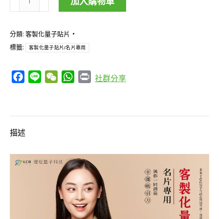
加入購物車
製
化
分類:
客製化量子貼片
量
標籤:
客製化量子貼片/名片專用
子
貼
Facebook
Line
WeChat
WhatsApp
Print
社群分享
片/
名
片
專
描述
用
數
量