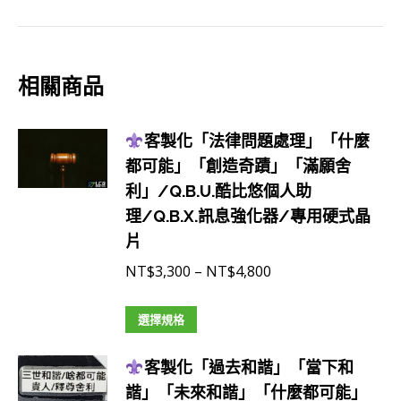
相關商品
客製化「法律問題處理」「什麼
都可能」「創造奇蹟」「滿願舍
利」/Q.B.U.酷比悠個人助
理/Q.B.X.訊息強化器/專用硬式晶
片
價
NT$
3,300
–
NT$
4,800
格
此
範
選擇規格
產
圍：
客製化「過去和諧」「當下和
品
NT$3,300
諧」「未來和諧」「什麼都可能」
有
到