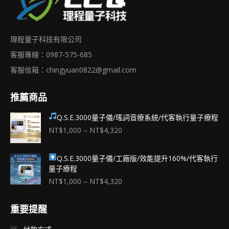
面
選
理程量子科技有限公司
擇
選
客服專線：0987-575-685
項
客服信箱：
chingyuan0822@gmail.com
推薦商品
Q.S.E.3000量子儀/瑤詞音療系統/代客執行量子療程
價
NT$
1,000
–
NT$
4,320
格
範
Q.S.E.3000量子儀/工廠版/效能提升160%/代客執行
圍：
量子療程
NT$1,000
到
價
NT$
1,000
–
NT$
4,320
NT$4,320
格
範
重要提醒
圍：
NT$1,000