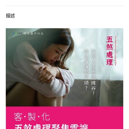
處
理
描述
聚
焦」-
消
業
除
障
科
技
法
會
數
量