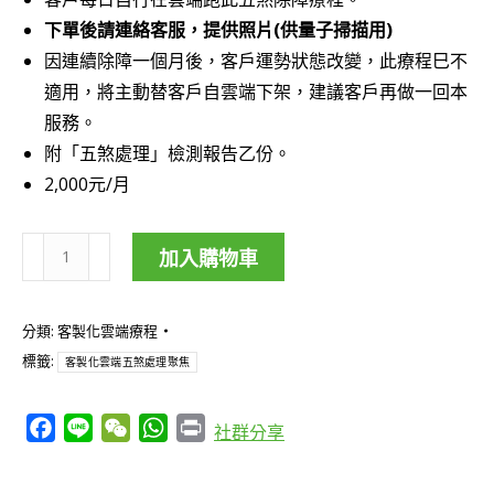
下單後請連絡客服，提供照片(供量子掃描用)
因連續除障一個月後，客戶運勢狀態改變，此療程巳不
適用，將主動替客戶自雲端下架，建議客戶再做一回本
服務。
附「五煞處理」檢測報告乙份。
2,000元/月
加入購物車
客
製
分類:
客製化雲端療程
化
標籤:
客製化雲端五煞處理聚焦
雲
端
Facebook
Line
WeChat
WhatsApp
Print
社群分享
「五
煞