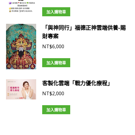
項
品
頁
加入購物車
面
選
「與神同行」福德正神雲端供養-賜
擇
財專案
選
NT$
6,000
項
加入購物車
客製化雲端「戰力優化療程」
NT$
2,000
加入購物車