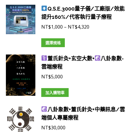
產
圍：
Q.S.E.3000量子儀/工廠版/效能
品
NT$1,000
提升160%/代客執行量子療程
有
到
多
NT$4,320
價
NT$
1,000
–
NT$
4,320
種
格
款
此
範
選擇規格
式。
產
圍：
可
董氏針灸+玄空大數+
品
八卦象數-
NT$1,000
在
雲端療程
有
到
產
多
NT$4,320
NT$
5,000
品
種
頁
款
加入購物車
面
式。
選
可
八卦象數+董氏針灸+中藥訊息/雲
擇
在
端個人專屬療程
選
產
NT$
30,000