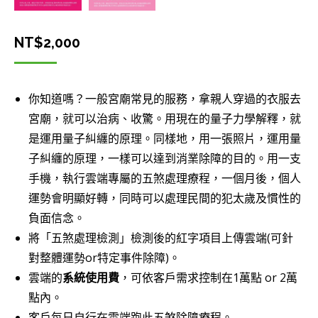
NT$
2,000
你知道嗎？一般宮廟常見的服務，拿親人穿過的衣服去
宮廟，就可以治病、收驚。用現在的量子力學解釋，就
是運用量子糾纏的原理。同樣地，用一張照片，運用量
子糾纏的原理，一樣可以達到消業除障的目的。用一支
手機，執行雲端專屬的五煞處理療程，一個月後，個人
運勢會明顯好轉，同時可以處理民間的犯太歲及慣性的
負面信念。
將「五煞處理檢測」檢測後的紅字項目上傳雲端(可針
對整體運勢or特定事件除障)。
雲端的
系統使用費
，可依客戶需求控制在1萬點 or 2萬
點內。
客戶每日自行在雲端跑此五煞除障療程。