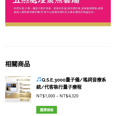
相關商品
Q.S.E.3000量子儀/瑤詞音療系
統/代客執行量子療程
價
NT$
1,000
–
NT$
4,320
格
此
範
選擇規格