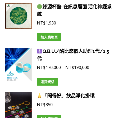
選
綠源杯墊-在訊息層面 活化神經系
擇
統
選
NT$
1,930
項
加入購物車
Q.B.U./酷比悠個人助理1代/1.5
代
價
NT$
170,000
–
NT$
190,000
格
此
範
選擇規格
產
圍：
「聞得好」飲品淨化掛環
品
NT$170,000
有
到
NT$
350
多
NT$190,000
種