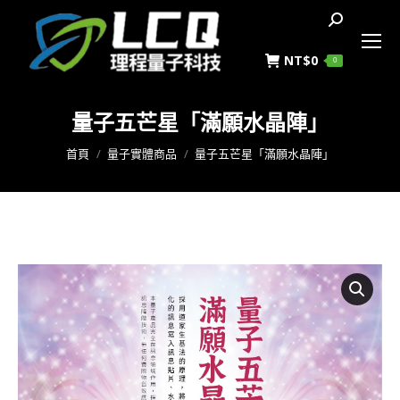
搜
索
NT$
0
0
量子五芒星「滿願水晶陣」
您在這裡：
首頁
量子實體商品
量子五芒星「滿願水晶陣」