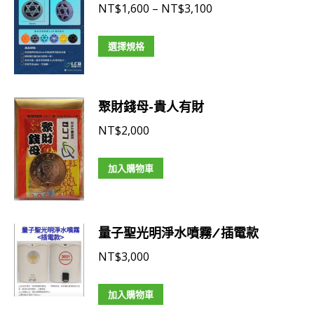
價
NT$
1,600
–
NT$
3,100
格
此
範
選擇規格
產
圍：
品
NT$1,600
有
到
聚財錢母-貴人有財
多
NT$3,100
NT$
2,000
種
款
加入購物車
式。
可
在
量子聖光明淨水噴霧/插電款
產
NT$
3,000
品
頁
加入購物車
面