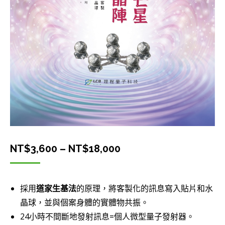
價
NT$
3,600
–
NT$
18,000
格
範
採用
道家生基法
的原理，將客製化的訊息寫入貼片和水
圍：
晶球，並與個案身體的實體物共振。
NT$3,600
24小時不間斷地發射訊息=個人微型量子發射器。
到