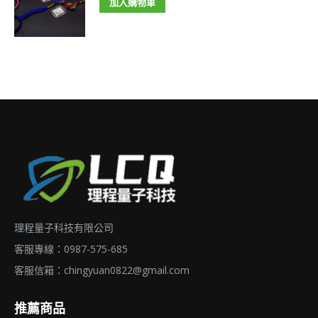
加入購物車
款
式。
可
在
產
品
頁
面
選
擇
選
理程量子科技有限公司
項
客服專線：0987-575-685
客服信箱：
chingyuan0822@gmail.com
推薦商品