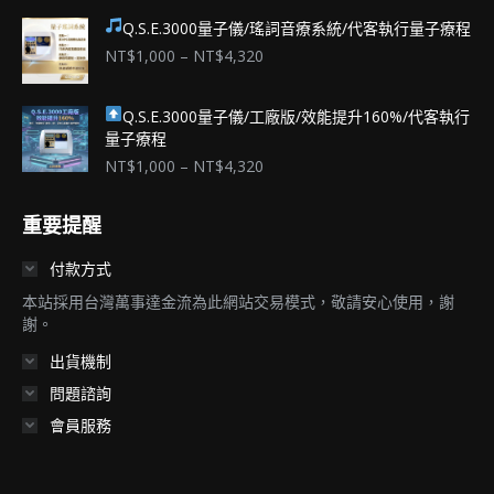
Q.S.E.3000量子儀/瑤詞音療系統/代客執行量子療程
價
NT$
1,000
–
NT$
4,320
格
範
Q.S.E.3000量子儀/工廠版/效能提升160%/代客執行
圍：
量子療程
NT$1,000
到
價
NT$
1,000
–
NT$
4,320
NT$4,320
格
範
重要提醒
圍：
NT$1,000
付款方式
到
NT$4,320
本站採用台灣萬事達金流為此網站交易模式，敬請安心使用，謝
謝。
出貨機制
問題諮詢
會員服務