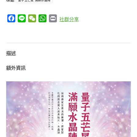
量子五芒星 滿願水晶陣
星
「滿
Facebook
Line
WeChat
WhatsApp
Print
社群分享
願
水
晶
陣」
描述
數
量
額外資訊