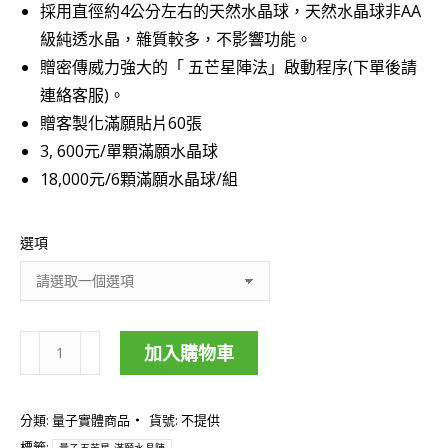
採用直徑約4公分左右的天然水晶球，天然水晶球非AA
NT$18,000
級純透水晶，雜質較多，不影響功能。
贈密傳威力強大的「 五芒星陣法」啟動程序(下單後請
連絡客服)。
贈客製化滿願貼片60張
3, 600元/單顆滿願水晶球
18,000元/6顆滿願水晶球/組
選項
量
加入購物車
子
五
分類:
量子實體商品
貨號:
不提供
芒
標籤: