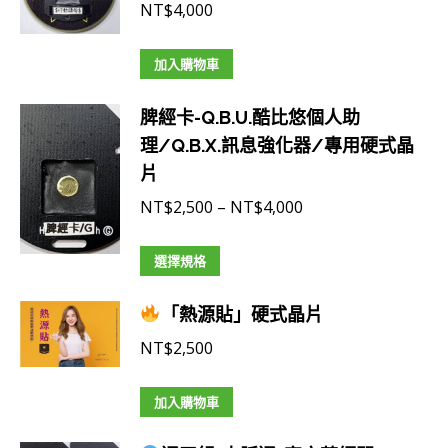
NT$
4,000
加入購物車
脾經卡-Q.B.U.酷比悠個人助
理/Q.B.X.訊息強化器/專用硬式晶
片
價
NT$
2,500
–
NT$
4,000
格
此
範
選擇規格
產
圍：
「熱源貼」硬式晶片
品
NT$2,500
有
到
NT$
2,500
多
NT$4,000
種
加入購物車
款