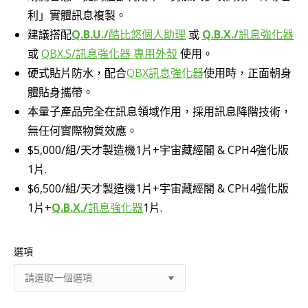
利」實體訊息複製。
建議搭配
Q.B.U./
酷比悠個人助理
或
Q.B.X./
訊息強化器
或
QBX.S/訊息強化器 專用外殼
使用。
硬式貼片防水，配合
QBX訊息強化器
使用時，正面朝身
體貼身攜帶。
本量子產品完全在訊息領域作用，採用訊息降階技術，
無任何實際物質效應。
$5,000/組/天才製造機1片+宇宙藏經閣 & CPH4強化版
1片.
$6,500/組/天才製造機1片+宇宙藏經閣 & CPH4強化版
1片+
Q.B.X./
訊息強化器
1片.
選項