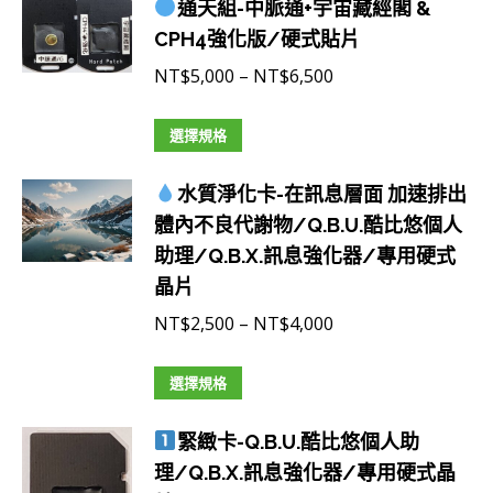
式。
通天組-中脈通+宇宙藏經閣 &
可
CPH4強化版/硬式貼片
在
價
NT$
5,000
–
NT$
6,500
產
格
品
此
範
選擇規格
頁
產
圍：
面
水質淨化卡-在訊息層面 加速排出
品
NT$5,000
選
體內不良代謝物/Q.B.U.酷比悠個人
有
到
擇
助理/Q.B.X.訊息強化器/專用硬式
多
NT$6,500
選
晶片
種
項
款
價
NT$
2,500
–
NT$
4,000
式。
格
可
此
範
選擇規格
在
產
圍：
產
緊緻卡-Q.B.U.酷比悠個人助
品
NT$2,500
品
理/Q.B.X.訊息強化器/專用硬式晶
有
到