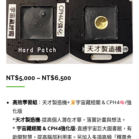
價
NT$
5,000
–
NT$
6,500
格
範
高效學習組
：天才製造機+
宇宙藏經閣 & CPH4
/強
圍：
化版
NT$5,000
*
天才製造機
-提高個人潛在才華，落實計畫與想法。
到
*
宇宙藏經閣 & CPH4強化版
-直通宇宙巨大圖書館，有
NT$6,500
助開智慧，提高腦部利用率。另加入多項高頻「釋尊舍