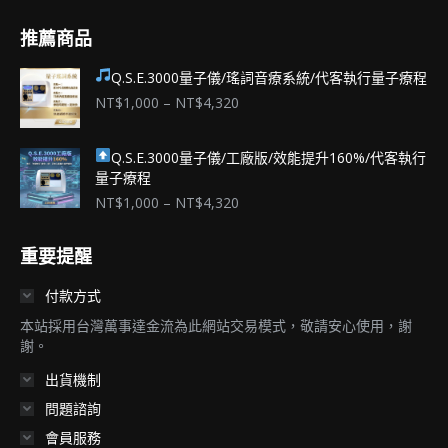
面
推薦商品
選
擇
Q.S.E.3000量子儀/瑤詞音療系統/代客執行量子療程
選
價
NT$
1,000
–
NT$
4,320
項
格
範
Q.S.E.3000量子儀/工廠版/效能提升160%/代客執行
圍：
量子療程
NT$1,000
到
價
NT$
1,000
–
NT$
4,320
NT$4,320
格
範
重要提醒
圍：
NT$1,000
付款方式
到
NT$4,320
本站採用台灣萬事達金流為此網站交易模式，敬請安心使用，謝
謝。
出貨機制
問題諮詢
會員服務