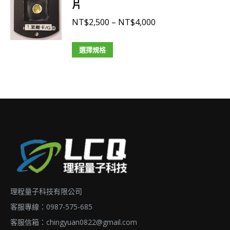
頁
片
多
NT$4,000
面
種
價
NT$
2,500
–
NT$
4,000
選
款
格
擇
式。
此
範
選擇規格
選
可
產
圍：
項
在
品
NT$2,500
產
有
到
品
多
NT$4,000
頁
種
面
款
選
式。
擇
可
選
在
理程量子科技有限公司
項
產
品
客服專線：0987-575-685
頁
客服信箱：
chingyuan0822@gmail.com