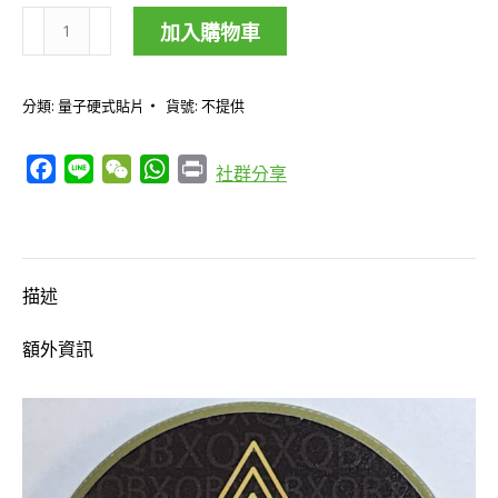
加入購物車
高
效
分類:
量子硬式貼片
貨號:
不提供
學
習
Facebook
Line
WeChat
WhatsApp
Print
社群分享
組-
天
才
製
描述
造
機
額外資訊
+
宇
宙
藏