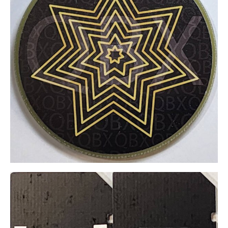
經
閣
&
CPH4/
硬
式
貼
片
數
量