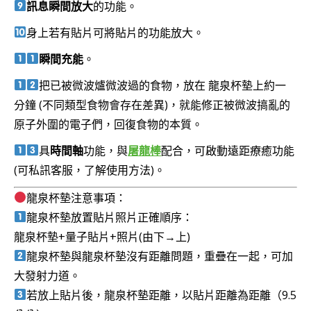
訊息瞬間放大
的功能。
身上若有貼片可將貼片的功能放大。
瞬間充能
。
把已被微波爐微波過的食物，放在 龍泉杯墊上約一
分鐘 (不同類型食物會存在差異)，就能修正被微波搞亂的
原子外圍的電子們，回復食物的本質。
具
時間軸
功能，與
屠龍棒
配合，可啟動遠距療癒功能
(可私訊客服，了解使用方法)。
龍泉杯墊注意事項：
龍泉杯墊放置貼片照片正確順序：
龍泉杯墊+量子貼片+照片(由下→上)
龍泉杯墊與龍泉杯墊沒有距離問題，重疊在一起，可加
大發射力道。
若放上貼片後，龍泉杯墊距離，以貼片距離為距離（9.5