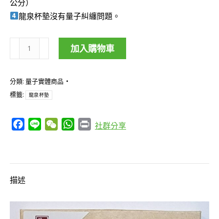
公分）
龍泉杯墊沒有量子糾纏問題。
加入購物車
龍
泉
分類:
量子實體商品
杯
標籤:
龍泉杯墊
墊/
飲
Facebook
Line
WeChat
WhatsApp
Print
社群分享
食
品
快
速
描述
充
能/
在