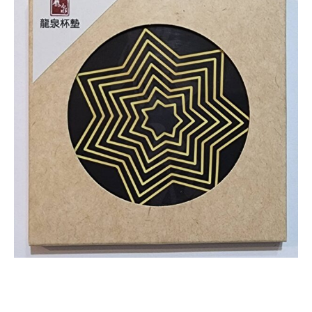
訊
息
層
面
加
速
行
氣
數
量