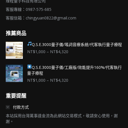
理程量子科技有限公司
客服專線：0987-575-685
客服信箱：
chingyuan0822@gmail.com
推薦商品
Q.S.E.3000量子儀/瑤詞音療系統/代客執行量子療程
價
NT$
1,000
–
NT$
4,320
格
範
Q.S.E.3000量子儀/工廠版/效能提升160%/代客執行
圍：
量子療程
NT$1,000
到
價
NT$
1,000
–
NT$
4,320
NT$4,320
格
範
重要提醒
圍：
NT$1,000
付款方式
到
NT$4,320
本站採用台灣萬事達金流為此網站交易模式，敬請安心使用，謝
謝。