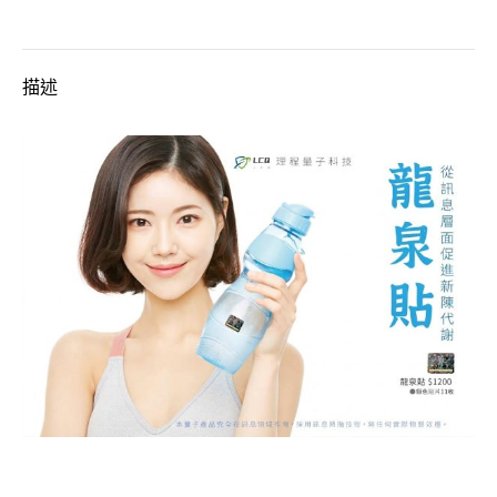
行
氣
描述
並
促
進
新
陳
代
謝/
軟
式
貼
片
數
量