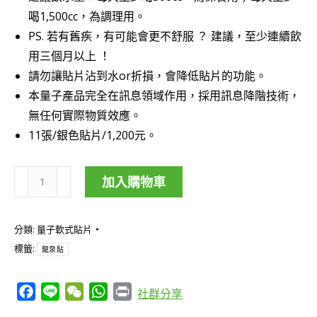
喝1,500cc，為調理用。
PS. 若有舊疾，有可能會更不舒服 ？ 建議，至少連續飲
用三個月以上 ！
請勿讓貼片沾到水or折損，會降低貼片的功能。
本量子產品完全在訊息領域作用，採用訊息降階技術，
無任何實際物質效應。
11張/銀色貼片/1,200元。
加入購物車
龍
泉
分類:
量子軟式貼片
貼-
標籤:
龍泉貼
訊
息
Facebook
Line
WeChat
WhatsApp
Print
社群分享
層
面