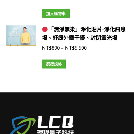
品
頁
加入購物車
面
選
「清淨無染」淨化貼片-淨化訊息
擇
場、紓緩外靈干擾、封閉靈光場
選
價
NT$
800
–
NT$
5,500
項
格
此
範
選擇規格
產
圍：
品
NT$800
有
到
多
NT$5,500
種
款
式。
可