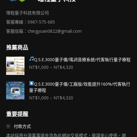
在
理程量子科技有限公司
產
品
客服專線：0987-575-685
頁
客服信箱：
chingyuan0822@gmail.com
面
推薦商品
選
擇
Q.S.E.3000量子儀/瑤詞音療系統/代客執行量子療程
選
價
NT$
1,000
–
NT$
4,320
項
格
範
Q.S.E.3000量子儀/工廠版/效能提升160%/代客執行
圍：
量子療程
NT$1,000
到
價
NT$
1,000
–
NT$
4,320
NT$4,320
格
範
重要提醒
圍：
NT$1,000
付款方式
到
NT$4,320
本站採用台灣萬事達金流為此網站交易模式，敬請安心使用，謝