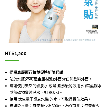
NT$
1,200
從
訊息層面行氣並促進新陳代謝
！
貼於水瓶(
不可是金屬材質
)外面or任何飲料外面。
建議使用天然的礦泉水 或是 煮沸後的飲用水 (禁蒸餾水
或無礦物質純淨水，如 RO水)。
使用 鈦生量子訊息水機 的水，可取得最佳效果。
建議飲水量：每天至少喝500cc，為保養用；每天至少