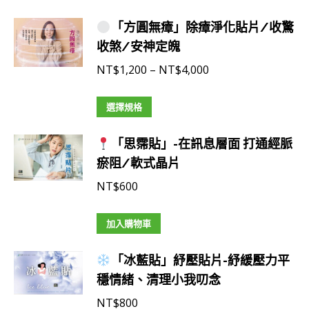
式。
「方圓無瘴」除瘴淨化貼片/收驚
可
收煞/安神定魄
在
產
價
NT$
1,200
–
NT$
4,000
品
格
此
頁
範
選擇規格
產
面
圍：
「思霈貼」-在訊息層面 打通經脈
品
選
NT$1,200
瘀阻/軟式晶片
有
擇
到
多
選
NT$4,000
NT$
600
種
項
款
加入購物車
式。
可
「冰藍貼」紓壓貼片-紓緩壓力平
在
穩情緒、清理小我叨念
產
NT$
800