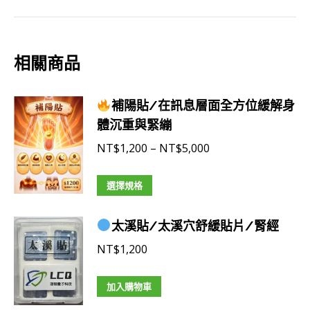
相關商品
補陽貼/在訊息層面全方位緩解身
體沉重與緊繃
價
NT$
1,200
–
NT$
5,000
格
此
範
選擇規格
產
圍：
品
NT$1,200
太溪貼/太溪穴舒緩貼片/腎經
有
到
NT$
1,200
多
NT$5,000
種
加入購物車
款