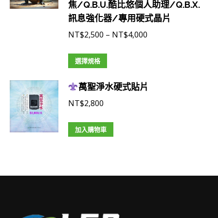
擇
焦/Q.B.U.酷比悠個人助理/Q.B.X.
多
NT$6,500
選
訊息強化器/專用硬式晶片
種
項
款
價
NT$
2,500
–
NT$
4,000
式。
格
可
此
範
選擇規格
在
產
圍：
產
萬聖淨水硬式貼片
品
NT$2,500
品
有
到
NT$
2,800
頁
多
NT$4,000
面
種
加入購物車
選
款
擇
式。
選
可
項
在
產
品