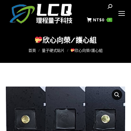
搜
索
NT$
0
0
欣心向榮/護心組
您在這裡：
首頁
量子硬式貼片
欣心向榮/護心組