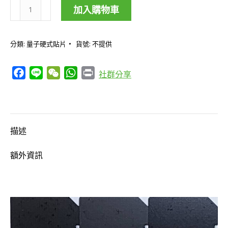
加入購物車
欣
心
分類:
量子硬式貼片
貨號:
不提供
向
榮/
Facebook
Line
WeChat
WhatsApp
Print
社群分享
護
心
組
數
描述
量
額外資訊