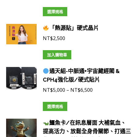
格
此
範
選擇規格
產
圍：
「熱源貼」硬式晶片
品
NT$5,000
有
到
NT$
2,500
多
NT$6,500
種
加入購物車
款
式。
通天組-中脈通+宇宙藏經閣 &
可
CPH4強化版/硬式貼片
在
價
NT$
5,000
–
NT$
6,500
產
格
品
此
範
選擇規格
頁
產
圍：
面
鱷魚卡/在訊息層面 大補氣血、
品
NT$5,000
選
提高活力、放鬆全身骨關節、打通三
有
到