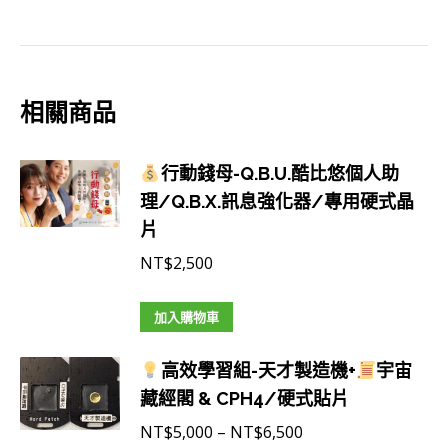
相關商品
行動錢母-Q.B.U.酷比悠個人助
理/Q.B.X.訊息強化器/專用硬式晶
片
NT$
2,500
加入購物車
高效學習組-天才製造機+
宇宙
藏經閣 & CPH4/硬式貼片
價
NT$
5,000
–
NT$
6,500