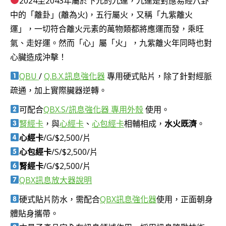
2024至2043年屬於下元的九運，九運是對應易經八卦
圍：
中的「離卦」(離為火)，五行屬火，又稱「九紫離火
NT$5,000
運」，一切符合離火元素的萬物類都將應運而發，乘旺
到
氣、走好運。然而「心」屬「火」，九紫離火年同時也對
NT$9,000
心臟造成沖擊！
QBU
/
Q.B.X.訊息強化器
專用硬式貼片，除了針對經脈
疏通，加上實際臟器逆轉。
可配合
QBX.S/訊息強化器 專用外殼
使用。
腎經卡
，與
心經卡
、
心包經卡
相輔相成，
水火既濟
。
心經卡
/G/$2,500/片
心包經卡
/S/$2,500/片
腎經卡
/G/$2,500/片
QBX訊息放大器說明
硬式貼片防水，需配合
QBX訊息強化器
使用，正面朝身
體貼身攜帶。