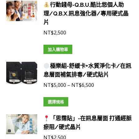
息
行動錢母-Q.B.U.酷比悠個人助
強
理/Q.B.X.訊息強化器/專用硬式晶
化
片
器/
NT$
2,500
專
用
加入購物車
硬
式
極樂組-舒緩卡+水質淨化卡/在訊
晶
息層面補氣排毒/硬式貼片
片
價
NT$
5,000
–
NT$
6,500
數
格
量
此
範
選擇規格
產
圍：
「思霈貼」-在訊息層面 打通經脈
品
NT$5,000
瘀阻/硬式晶片
有
到
多
NT$6,500
NT$
2,500