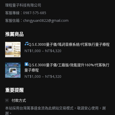
理程量子科技有限公司
選
產
項
品
客服專線：0987-575-685
頁
客服信箱：
chingyuan0822@gmail.com
面
推薦商品
選
擇
Q.S.E.3000量子儀/瑤詞音療系統/代客執行量子療程
選
價
NT$
1,000
–
NT$
4,320
項
格
範
Q.S.E.3000量子儀/工廠版/效能提升160%/代客執行
圍：
量子療程
NT$1,000
到
價
NT$
1,000
–
NT$
4,320
NT$4,320
格
範
重要提醒
圍：
NT$1,000
付款方式
到
NT$4,320
本站採用台灣萬事達金流為此網站交易模式，敬請安心使用，謝
謝。