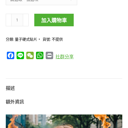
加入購物車
滋
陰
分類:
量子硬式貼片
貨號:
不提供
卡-
調
Facebook
Line
WeChat
WhatsApp
Print
社群分享
理
陰
虛
火
描述
旺/
適
額外資訊
用
常
熬