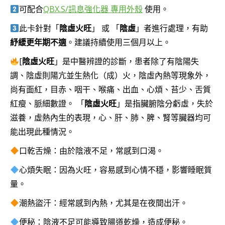
可配合
QBX.S/訊息強化器 專用外殼
使用。
NT$2,500
到
此卡針對「
陰虛火旺
」 或 「
陰虛
」者進行處理，有助
NT$4,000
紓緩更年期不適
。建議持續使用三個月以上。
[
陰虛火旺
」是中醫辨證的診斷，患者除了有陰陽失
調、陰虛則陽亢並生熱化（成）火，陰虛內熱等現象外，
尚有面紅，目赤、咽干、喉痛、出血、心煩、苔少、舌質
紅瘦、脈細數證。 「
陰虛火旺
」是指臟腑陰分虧虛，失於
滋養，虛熱內生的表現，心、肝、肺、脾、腎等臟器均可
能出現此種情況。
口乾舌燥：由於陰液不足，常感到口渴。
心煩失眠：因為火旺，容易感到心情不穩，影響睡眠質
量。
潮熱盜汗：經常感到內熱，尤其是在夜間出汗。
便秘：陰液不足可能導致腸道乾燥，造成便秘。