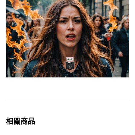
夜
者、
經
驗
更
年
期
者/Q.B.U.
酷
比
悠
個
人
助
理/Q.B.X.
相關商品
訊