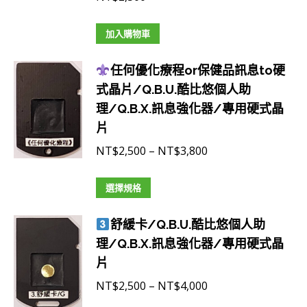
種
款
加入購物車
式。
可
任何優化療程or保健品訊息to硬
在
式晶片/Q.B.U.酷比悠個人助
產
理/Q.B.X.訊息強化器/專用硬式晶
品
片
頁
價
NT$
2,500
–
NT$
3,800
面
格
選
此
範
選擇規格
擇
產
圍：
選
舒緩卡/Q.B.U.酷比悠個人助
品
NT$2,500
項
理/Q.B.X.訊息強化器/專用硬式晶
有
到
片
多
NT$3,800
種
價
NT$
2,500
–
NT$
4,000
款
格