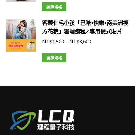
式。
此
範
選擇規格
可
產
圍：
在
客製化毛小孩「巴哈+快樂+南美洲複
品
NT$2,500
產
方花精」雲端療程/專用硬式貼片
有
到
品
多
NT$4,000
價
NT$
1,500
–
NT$
3,600
頁
種
格
面
款
此
範
選擇規格
選
式。
產
圍：
擇
可
品
NT$1,500
選
在
有
到
項
產
多
NT$3,600
品
種
頁
款
面
式。
選
可
擇
在