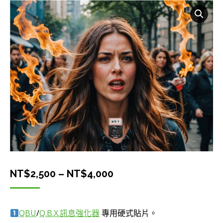
價
NT$
2,500
–
NT$
4,000
格
範
QBU
/
Q.B.X.訊息強化器
專用硬式貼片。
圍：