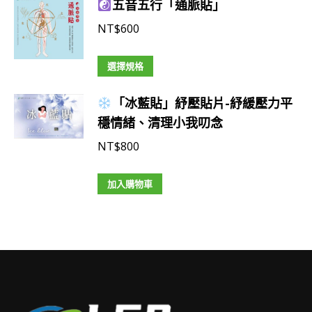
五音五行「通脈貼」
NT$
600
此
選擇規格
產
「冰藍貼」紓壓貼片-紓緩壓力平
品
穩情緒、清理小我叨念
有
多
NT$
800
種
款
加入購物車
式。
可
在
產
品
頁