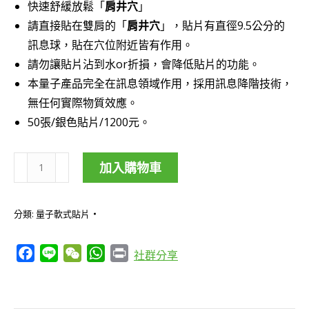
快速舒緩放鬆「
肩井穴
」
請直接貼在雙肩的「
肩井穴
」，貼片有直徑9.5公分的
訊息球，貼在穴位附近皆有作用。
請勿讓貼片沾到水or折損，會降低貼片的功能。
本量子產品完全在訊息領域作用，採用訊息降階技術，
無任何實際物質效應。
50張/銀色貼片/1200元。
加入購物車
肩
井
分類:
量子軟式貼片
貼/
肩
Facebook
Line
WeChat
WhatsApp
Print
社群分享
井
穴
舒