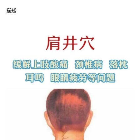
緩
描述
貼
片
數
量