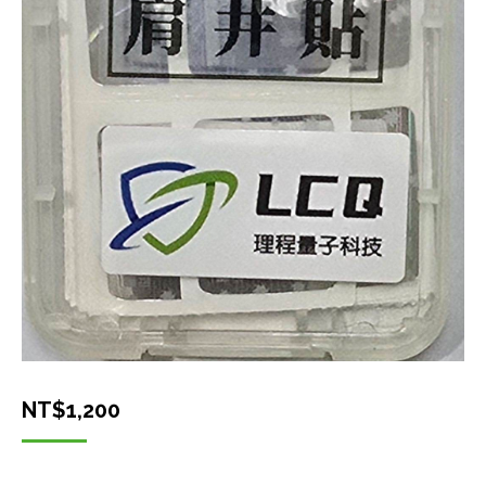
NT$
1,200