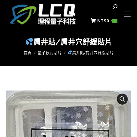
搜
索
NT$
0
0
肩井貼/肩井穴舒緩貼片
您在這裡：
首頁
量子軟式貼片
肩井貼/肩井穴舒緩貼片