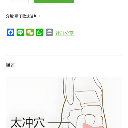
太
沖
分類:
量子軟式貼片
貼/
太
Facebook
Line
WeChat
WhatsApp
Print
社群分享
沖
穴
舒
緩
描述
貼
片/
肝
經
數
量