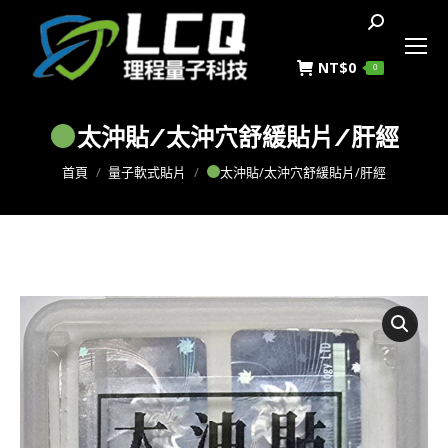
搜
索
NT$
0
0
太沖貼/太沖穴舒緩貼片/肝經
您在這裡：
首頁
量子軟式貼片
太沖貼/太沖穴舒緩貼片/肝經