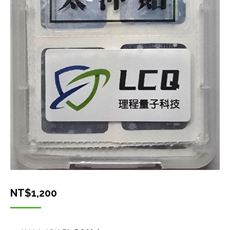
NT$
1,200