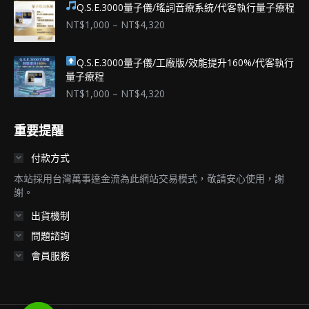
Q.S.E.3000量子儀/瑤詞音療系統/代客執行量子療程
選
價
NT$
1,000
–
NT$
4,320
項
格
範
Q.S.E.3000量子儀/工廠版/效能提升160%/代客執行
圍：
量子療程
NT$1,000
到
價
NT$
1,000
–
NT$
4,320
NT$4,320
格
範
重要提醒
圍：
NT$1,000
付款方式
到
NT$4,320
本站採用台灣萬事達金流為此網站交易模式，敬請安心使用，謝
謝。
出貨機制
問題諮詢
會員服務