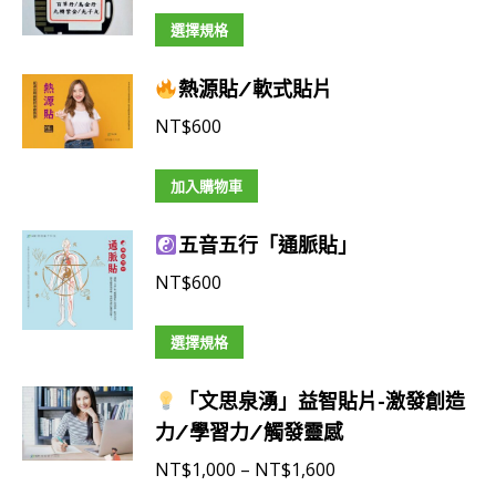
頁
此
範
選擇規格
面
產
圍：
選
熱源貼/軟式貼片
品
NT$800
擇
有
到
NT$
600
選
多
NT$8,100
項
種
加入購物車
款
式。
五音五行「通脈貼」
可
NT$
600
在
產
此
選擇規格
品
產
頁
「文思泉湧」益智貼片-激發創造
品
面
力/學習力/觸發靈感
有
選
多
價
NT$
1,000
–
NT$
1,600
擇
種