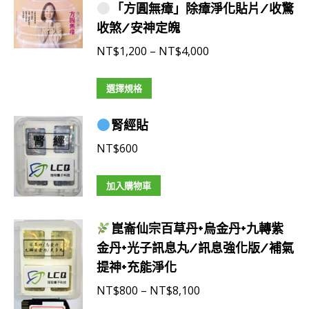
「方圓無瘴」除瘴淨化貼片/收驚
收煞/安神定魄
價
NT$
1,200
–
NT$
4,000
格
此
範
選擇規格
產
圍：
腎經貼
品
NT$1,200
有
到
NT$
600
多
NT$4,000
種
加入購物車
款
式。
崑崙仙宗百草丹+烏金丹+九轉紫
可
金丹+光子訊息丸/訊息強化版/補氣
在
提神+充能淨化
產
價
NT$
800
–
NT$
8,100
品
格