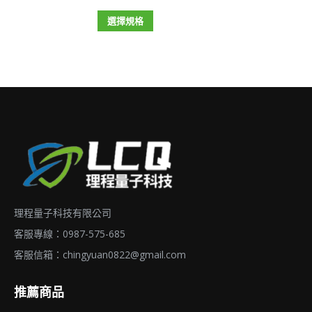
格
選
款
此
範
選擇規格
項
式。
產
圍：
可
品
NT$1,000
在
有
到
產
多
NT$1,600
品
種
頁
款
面
式。
選
可
擇
在
理程量子科技有限公司
選
產
項
品
客服專線：0987-575-685
頁
客服信箱：
chingyuan0822@gmail.com
面
推薦商品
選
擇