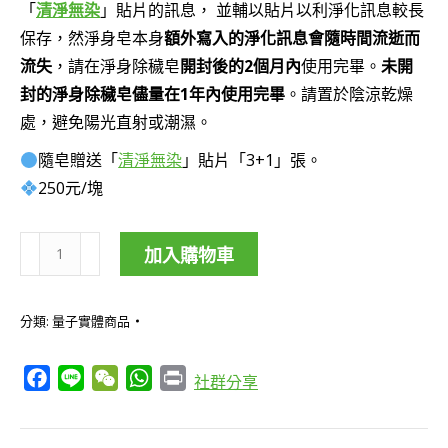
「
清淨無染
」貼片的訊息， 並輔以貼片以利淨化訊息較長
保存，然淨身皂本身
額外寫入的淨化訊息會隨時間流逝而
流失
，請在淨身除穢皂
開封後的2個月內
使用完畢。
未開
封的淨身除穢皂儘量在1年內使用完畢
。請置於陰涼乾燥
處，避免陽光直射或潮濕。
隨皂贈送「
清淨無染
」貼片「3+1」張。
250元/塊
加入購物車
淨
身
分類:
量子實體商品
除
穢
Facebook
Line
WeChat
WhatsApp
Print
社群分享
皂
數
量