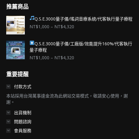
推薦商品
Q.S.E.3000量子儀/瑤詞音療系統/代客執行量子療程
價
NT$
1,000
–
NT$
4,320
格
範
Q.S.E.3000量子儀/工廠版/效能提升160%/代客執行
圍：
量子療程
NT$1,000
到
價
NT$
1,000
–
NT$
4,320
NT$4,320
格
範
重要提醒
圍：
NT$1,000
付款方式
到
NT$4,320
本站採用台灣萬事達金流為此網站交易模式，敬請安心使用，謝
謝。
出貨機制
問題諮詢
會員服務