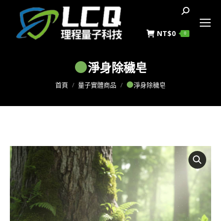
搜
索
NT$
0
0
淨身除穢皂
您在這裡：
首頁
量子實體商品
淨身除穢皂