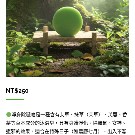
NT$
250
淨身除穢皂是一種含有艾草、抹草（茉草）、芙蓉、香
茅等草本成分的沐浴皂，具有身體淨化、除穢氣、安神、
避邪的效果，適合在特殊日子（如農曆七月）、出入不潔