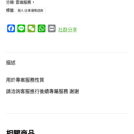
分類:
雲端服務
企
標籤:
個人/企業運勢諮詢
業
運
Facebook
Line
WeChat
WhatsApp
Print
社群分享
勢
諮
詢
數
描述
量
用於專案服務性質
請洽詢客服進行後續專屬服務 謝謝
相關商品