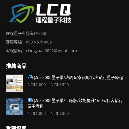
理程量子科技有限公司
客服專線：0987-575-685
客服信箱：
chingyuan0822@gmail.com
推薦商品
Q.S.E.3000量子儀/瑤詞音療系統/代客執行量子療程
價
NT$
1,000
–
NT$
4,320
格
範
Q.S.E.3000量子儀/工廠版/效能提升160%/代客執行
圍：
量子療程
NT$1,000
到
價
NT$
1,000
–
NT$
4,320
NT$4,320
格
範
重要提醒