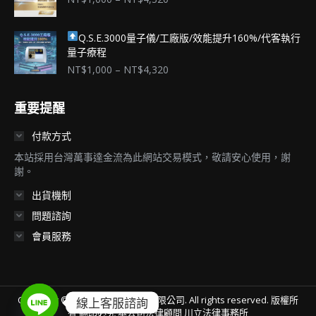
格
範
Q.S.E.3000量子儀/工廠版/效能提升160%/代客執行
圍：
量子療程
NT$1,000
到
價
NT$
1,000
–
NT$
4,320
NT$4,320
格
範
重要提醒
圍：
NT$1,000
付款方式
到
NT$4,320
本站採用台灣萬事達金流為此網站交易模式，敬請安心使用，謝
謝。
出貨機制
問題諮詢
會員服務
Copyright © 2021
理程量子科技有限公司. All rights reserved. 版權所
線上客服諮詢
有 翻印必究 本公司法律顧問 川立法律事務所