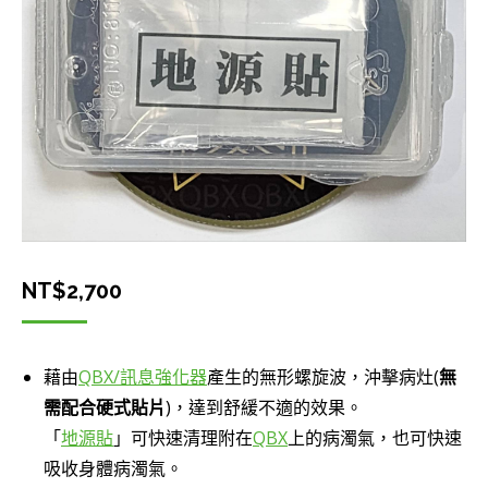
NT$
2,700
藉由
QBX/訊息強化器
產生的無形螺旋波，沖擊病灶(
無
需配合硬式貼片
)，達到舒緩不適的效果。
「
地源貼
」可快速清理附在
QBX
上的病濁氣，也可快速
吸收身體病濁氣。