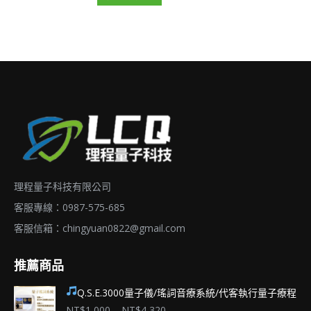
式。
可
在
產
品
頁
面
選
擇
理程量子科技有限公司
選
項
客服專線：0987-575-685
客服信箱：
chingyuan0822@gmail.com
推薦商品
Q.S.E.3000量子儀/瑤詞音療系統/代客執行量子療程
價
NT$
1,000
–
NT$
4,320