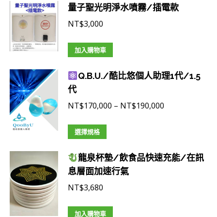
量子聖光明淨水噴霧/插電款
NT$
3,000
加入購物車
Q.B.U./酷比悠個人助理1代/1.5
代
價
NT$
170,000
–
NT$
190,000
格
此
範
選擇規格
產
圍：
龍泉杯墊/飲食品快速充能/在訊
品
NT$170,000
息層面加速行氣
有
到
多
NT$190,000
NT$
3,680
種
款
加入購物車