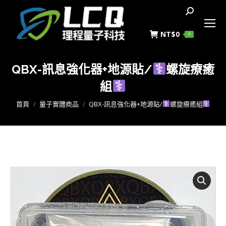
搜
索
NT$
0
0
QBX-訊息強化器+地源貼/
螺旋療癒
組
您在這裡：
首頁
量子實體商品
QBX-訊息強化器+地源貼/
螺旋療癒組