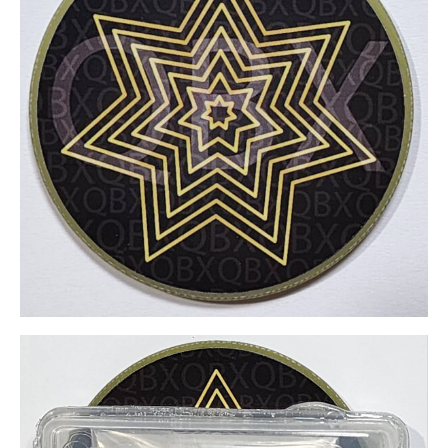
組
數
量