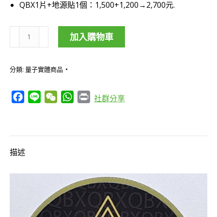
QBX1片+地源貼1個：1,500+1,200→2,700元.
QBX-
加入購物車
訊
息
分類:
量子實體商品
強
化
Facebook
Line
WeChat
WhatsApp
Print
社群分享
器
+地
源
貼/
描述
螺
旋
療
癒