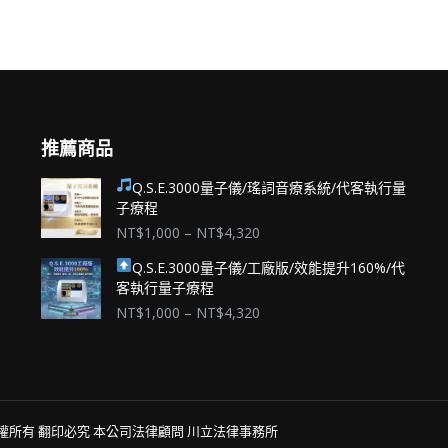
推薦商品
Q.S.E.3000量子儀/瑤詞音療系統/代客執行量
子療程
價
NT$
1,000
–
NT$
4,320
格
Q.S.E.3000量子儀/工廠版/效能提升160%/代
範
客執行量子療程
圍：
NT$1,000
價
NT$
1,000
–
NT$
4,320
到
格
NT$4,320
範
圍：
NT$1,000
到
ved. 版權所有 翻印必究 本公司法律顧問 川立法律事務所
NT$4,320