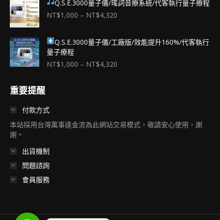
Q.S.E.3000量子儀/瑤詞音療系統/代客執行量子療程
價
NT$
1,000
–
NT$
4,320
格
範
Q.S.E.3000量子儀/工廠版/效能提升160%/代客執行
圍：
量子療程
NT$1,000
到
價
NT$
1,000
–
NT$
4,320
NT$4,320
格
範
重要提醒
圍：
NT$1,000
付款方式
到
NT$4,320
本站採用台灣萬事達金流為此網站交易模式，敬請安心使用，謝
謝。
出貨機制
問題諮詢
會員服務