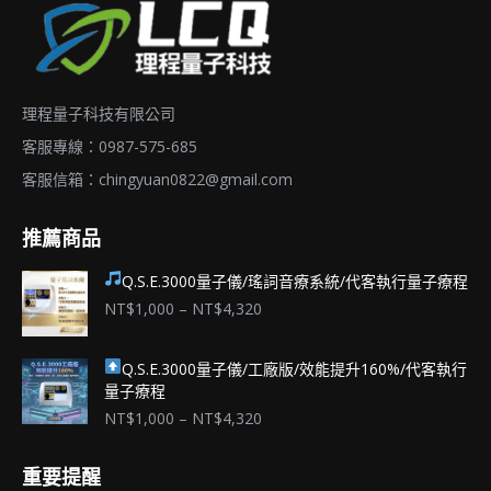
理程量子科技有限公司
客服專線：0987-575-685
客服信箱：
chingyuan0822@gmail.com
推薦商品
Q.S.E.3000量子儀/瑤詞音療系統/代客執行量子療程
價
NT$
1,000
–
NT$
4,320
格
範
Q.S.E.3000量子儀/工廠版/效能提升160%/代客執行
圍：
量子療程
NT$1,000
到
價
NT$
1,000
–
NT$
4,320
NT$4,320
格
範
重要提醒
圍：